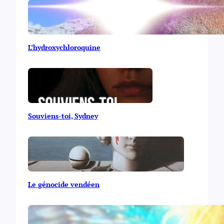
L’hydroxychloroquine
Souviens-toi, Sydney
Le génocide vendéen