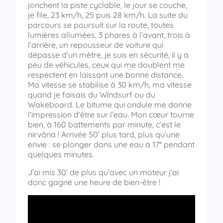
jonchent la piste cyclable, le jour se couche,
je file, 23 km/h, 25 puis 28 km/h. La suite du
parcours se poursuit sur la route, toutes
lumières allumées, 3 phares à l’avant, trois à
l’arrière, un repousseur de voiture qui
dépasse d’un mètre, je suis en sécurité, il y a
peu de véhicules, ceux qui me doublent me
respectent en laissant une bonne distance.
Ma vitesse se stabilise à 30 km/h, ma vitesse
quand je faisais du Windsurf ou du
Wakeboard. Le bitume qui ondule me donne
l’impression d’être sur l’eau. Mon cœur tourne
bien, à 160 battements par minute, c’est le
nirvâna ! Arrivée 50’ plus tard, plus qu’une
envie : se plonger dans une eau à 17° pendant
quelques minutes.
J’ai mis 30’ de plus qu’avec un moteur j’ai
donc gagné une heure de bien-être !