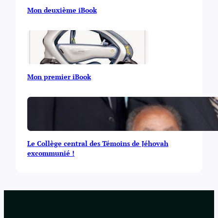
Mon deuxième iBook
Mon premier iBook
Le Collège central des Témoins de Jéhovah
excommunié !