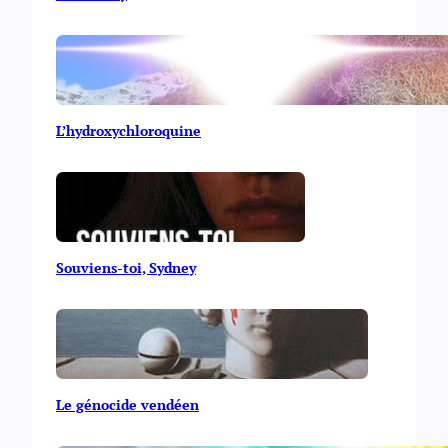
c
t
è
r
e
L’hydroxychloroquine
Souviens-toi, Sydney
Le génocide vendéen