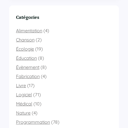
r
o
u
Catégories
v
e
Alimentation
(4)
r
l
Chanson
(2)
e
Écologie
(19)
n
o
Éducation
(8)
m
Évènement
(8)
b
r
Fabrication
(4)
e
d
Livre
(17)
’
Logiciel
(71)
o
c
Médical
(10)
c
Nature
(4)
u
r
Programmation
(78)
r