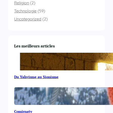
e
Religion
(2)
n
Technologie
(59)
c
e
Uncategorized
(2)
s
d
’
u
n
Les meilleurs articles
e
c
h
a
i
n
Du Yahvisme au Sionisme
e
d
e
c
a
r
a
Comirnaty