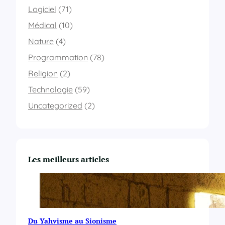
a
Logiciel
(71)
c
e
Médical
(10)
i
Nature
(4)
n
s
Programmation
(78)
é
c
Religion
(2)
a
Technologie
(59)
b
l
Uncategorized
(2)
e
1
6
0
C
Les meilleurs articles
#
Du Yahvisme au Sionisme