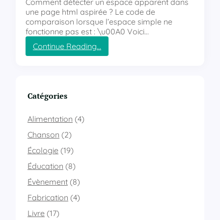
Comment détecter un espace apparent dans
une page html aspirée ? Le code de
comparaison lorsque l’espace simple ne
fonctionne pas est : \u00A0 Voici…
Continue Reading…
:
D
é
t
e
Catégories
c
t
Alimentation
(4)
i
o
Chanson
(2)
n
Écologie
(19)
d
’
Éducation
(8)
u
Évènement
(8)
n
e
Fabrication
(4)
s
p
Livre
(17)