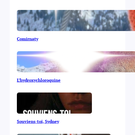
Comirnaty
L’hydroxychloroquine
Souviens-toi, Sydney