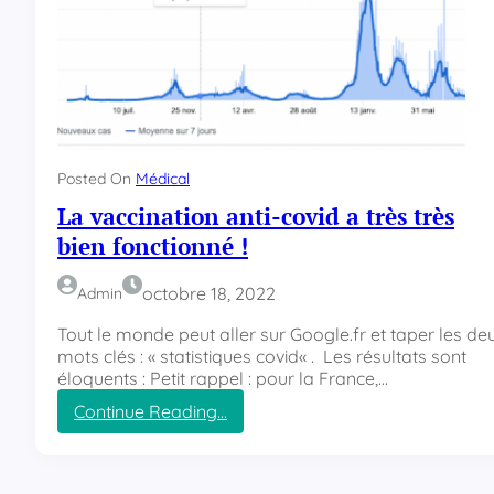
Posted On
Médical
La vaccination anti-covid a très très
bien fonctionné !
octobre 18, 2022
Admin
Tout le monde peut aller sur Google.fr et taper les de
mots clés : « statistiques covid« . Les résultats sont
éloquents : Petit rappel : pour la France,…
Continue Reading…
:
L
a