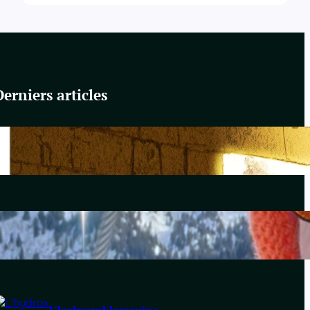
Derniers articles
Du Yahvisme au Sionisme
juin 17, 2026
Comirnaty
mai 14, 2026
L’hydroxychloroquine