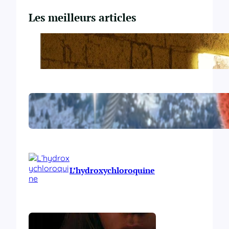
Les meilleurs articles
Du Yahvisme au Sionisme
Comirnaty
L’hydroxychloroquine