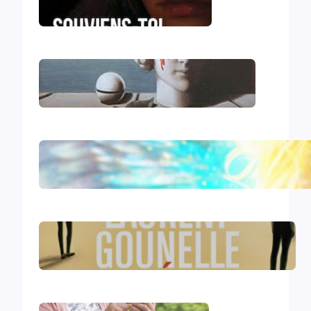
Souviens-toi, Sydney
Le génocide vendéen
Le livre d’Hénoch
Le réveil – Laurent Gounelle