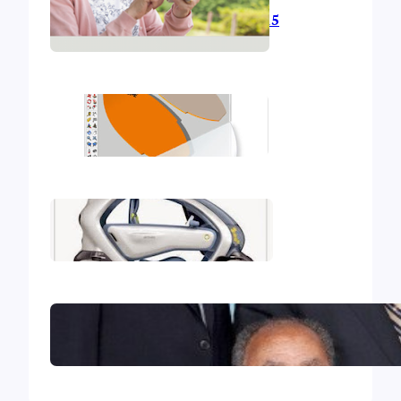
L’informatique en 2015
Mon deuxième iBook
Mon premier iBook
Le Collège central des Témoins
de Jéhovah excommunié !