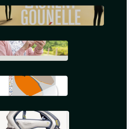
Le réveil – Laurent Gounelle
mars 17, 2024
L’informatique en 2015
septembre 25, 2015
Mon deuxième iBook
juillet 16, 2015
Mon premier iBook
mai 16, 2015