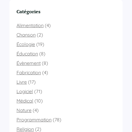
s
a
Catégories
c
c
Alimentation
(4)
i
d
Chanson
(2)
e
Écologie
(19)
n
t
Éducation
(8)
s
Évènement
(8)
e
n
Fabrication
(4)
v
é
Livre
(17)
l
Logiciel
(71)
o
Médical
(10)
Nature
(4)
Programmation
(78)
Religion
(2)