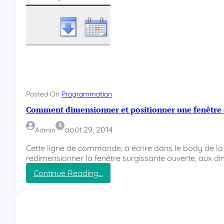
Posted On
Programmation
Comment dimensionner et positionner une fenêtre e
août 29, 2014
Admin
Cette ligne de commande, à écrire dans le body de la
redimensionner la fenêtre surgissante ouverte, aux d
Continue Reading…
:
C
o
m
m