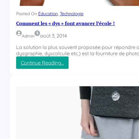
e
s
r
l
Posted On
Éducation
, 
Technologie
e
Comment les « dys » font avancer l’école !
s
b
août 3, 2014
Admin
a
l
La solution la plus souvent proposée pour répondre au
i
dysgraphie, dyscalculie etc.) est la fourniture de phot
s
Continue Reading…
e
:
s
C
M
o
E
m
T
m
A
e
T
n
A
t
G
l
d
e
’
s
u
«
n