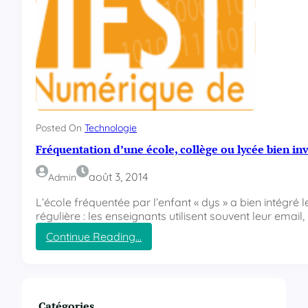
t
l
?
a
e
t
!
i
o
n
d
’
u
n
Posted On
Technologie
e
Fréquentation d’une école, collège ou lycée bien in
é
c
août 3, 2014
Admin
o
l
L’école fréquentée par l’enfant « dys » a bien intégr
e
régulière : les enseignants utilisent souvent leur email,
,
Continue Reading…
c
:
o
F
l
r
l
é
è
q
Catégories
g