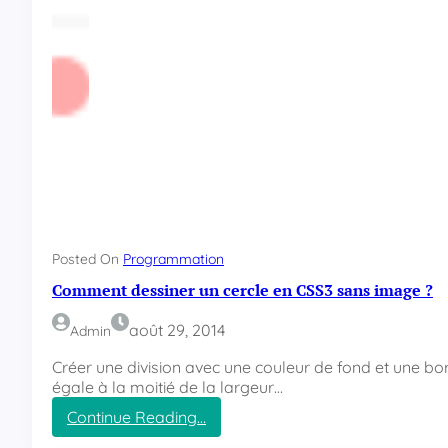
e
n
t
d
i
m
e
n
s
i
o
n
n
Posted On
Programmation
e
Comment dessiner un cercle en CSS3 sans image ?
r
e
août 29, 2014
Admin
t
p
Créer une division avec une couleur de fond et une bor
o
égale à la moitié de la largeur…
s
Continue Reading…
i
:
t