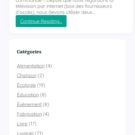
commande ? Depuis que nous regardons la
s
télévision par internet (box des fournisseurs
e
d’accès), nous devons utiliser deux…
t
Continue Reading…
l
:
é
D
z
i
a
s
r
S
Catégories
d
i
s
r
d
Alimentation
(4)
i
e
,
Chanson
(2)
l
a
a
Écologie
(19)
l
n
l
o
Éducation
(8)
u
y
Évènement
(8)
m
a
e
d
Fabrication
(4)
l
e
a
Livre
(17)
?
t
Logiciel
(71)