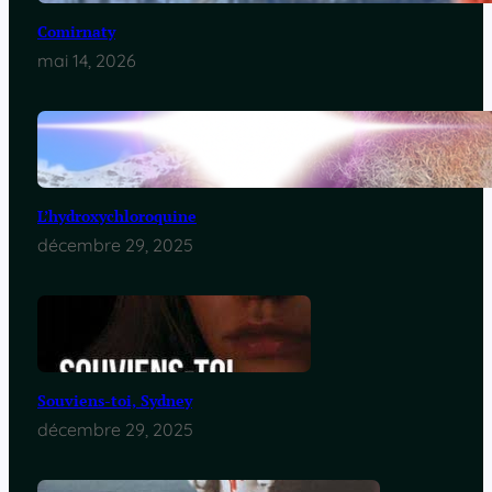
Comirnaty
mai 14, 2026
L’hydroxychloroquine
décembre 29, 2025
Souviens-toi, Sydney
décembre 29, 2025