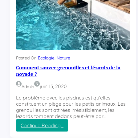
Posted On
Écologie
, 
Nature
Comment sauver grenouilles et lézards de la
noyade ?
juin 13, 2020
Admin
Le problème avec les piscines est qu’elles
constituent un piège pour les petits animaux. Les
grenouilles sont attirées irrésistiblement, les
lézards tombent dedans peut-être par…
Continue Reading…
:
C