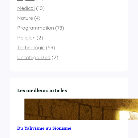
é
l
Médical
(10)
é
Nature
(4)
!
Programmation
(78)
Religion
(2)
Technologie
(59)
Uncategorized
(2)
Les meilleurs articles
Du Yahvisme au Sionisme