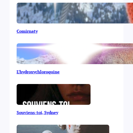
Comirnaty
L’hydroxychloroquine
Souviens-toi, Sydney