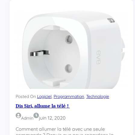
o
m
m
e
n
t
s
a
u
v
e
r
g
r
e
n
Posted On
Logiciel
, 
Programmation
, 
Technologie
o
Dis Siri, allume la télé !
u
i
juin 12, 2020
Admin
l
l
Comment allumer la télé avec une seule
e