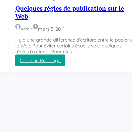
.
Quelques règles de publication sur le
c
Web
o
m
p
mars 5, 2011
Admin
a
s
Il y a une grande différence d’écriture entre le papier 
s
le Web. Pour éviter certains écueils voici quelques
e
règles à retenir : Pour plus…
e
Continue Reading…
n
:
v
Q
e
u
r
e
s
l
i
q
o
u
n
e
m
s
o
r
b
è
i
g