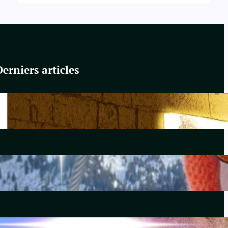
Derniers articles
Du Yahvisme au Sionisme
juin 17, 2026
Comirnaty
mai 14, 2026
L’hydroxychloroquine