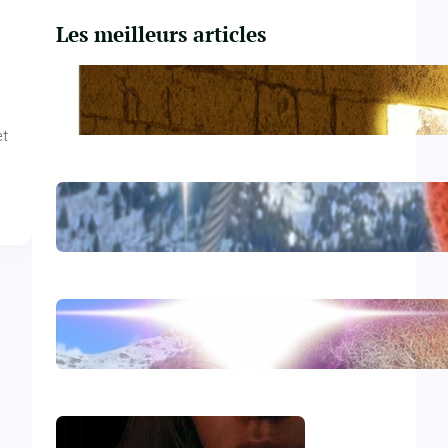
Les meilleurs articles
Du Yahvisme au Sionisme
et
Comirnaty
L’hydroxychloroquine