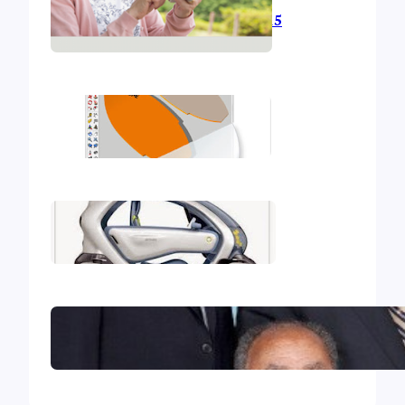
L’informatique en 2015
Mon deuxième iBook
Mon premier iBook
Le Collège central des Témoins
de Jéhovah excommunié !