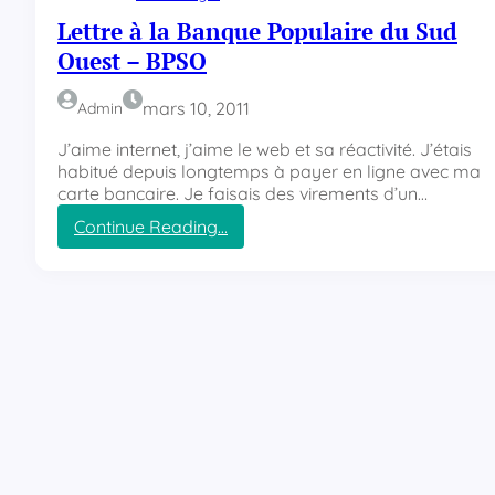
n
Lettre à la Banque Populaire du Sud
,
Ouest – BPSO
u
n
p
mars 10, 2011
Admin
a
r
J’aime internet, j’aime le web et sa réactivité. J’étais
a
habitué depuis longtemps à payer en ligne avec ma
d
carte bancaire. Je faisais des virements d’un…
i
Continue Reading…
s
:
m
L
e
e
n
t
a
t
c
r
é
e
…
à
l
a
B
a