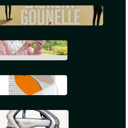
Le réveil – Laurent Gounelle
mars 17, 2024
L’informatique en 2015
septembre 25, 2015
Mon deuxième iBook
juillet 16, 2015
Mon premier iBook
mai 16, 2015