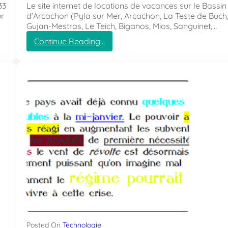
33
Le site internet de locations de vacances sur le Bassin
ur
d’Arcachon (Pyla sur Mer, Arcachon, La Teste de Buch
Gujan-Mestras, Le Teich, Biganos, Mios, Sanguinet,…
Continue Reading…
:
V
a
c
a
n
c
e
s
-
A
r
c
a
c
h
o
n
Posted On
Technologie