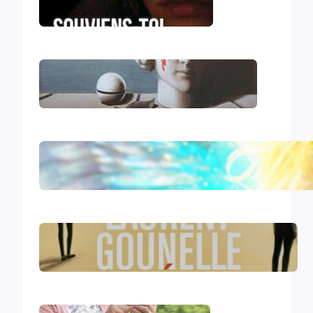
Souviens-toi, Sydney
Le génocide vendéen
Le livre d’Hénoch
Le réveil – Laurent Gounelle