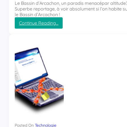
Le Bassin d’Arcachon, un paradis menacépar altitude
Superbe reportage, à voir absolument si l’on habite s
le Bassin d’Arcachon !
Continue Reading…
:
L
e
B
a
s
s
i
n
d
’
A
r
c
a
c
h
o
Posted On
Technologie