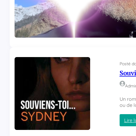
Une cha
des log
Lire l
Posté d
Souvi
Admi
Un roma
ou de l
Lire l