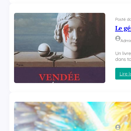
Posté d
Le g
Admi
Un livr
dans t
Lire l
Posté d
Le li
Admi