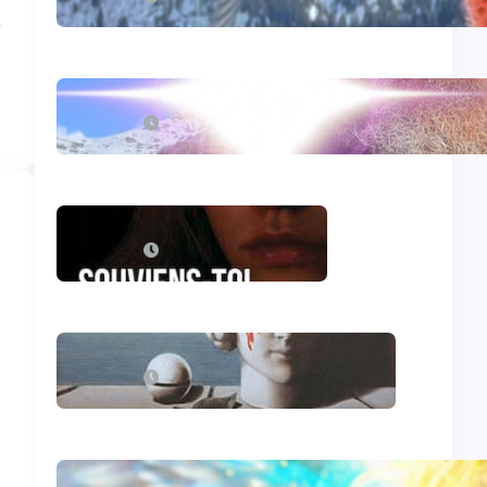
mai 14, 2026
e
L’hydroxychloroquine
décembre 29, 2025
Souviens-toi, Sydney
décembre 29, 2025
Le génocide vendéen
juillet 7, 2025
Le livre d’Hénoch