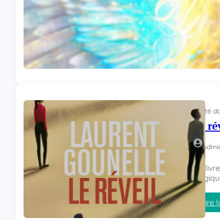
Le livr
raison 
Lire l
Posté d
Le ré
Admi
Un livr
tragiqu
Lire l