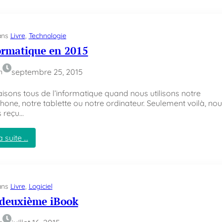
L
e
r
é
ans
Livre
, 
Technologie
v
ormatique en 2015
e
i
l
septembre 25, 2015
n
–
L
isons tous de l’informatique quand nous utilisons notre
a
one, notre tablette ou notre ordinateur. Seulement voilà, no
u
s reçu…
r
e
a suite …
n
:
t
L
G
’
o
i
u
ans
Livre
, 
n
Logiciel
n
f
deuxième iBook
e
o
l
r
l