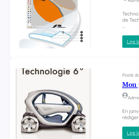
Admi
Techno
de Tech
…
Lire l
Posté d
Mon 
Admi
En janvi
rédiger
Lire l