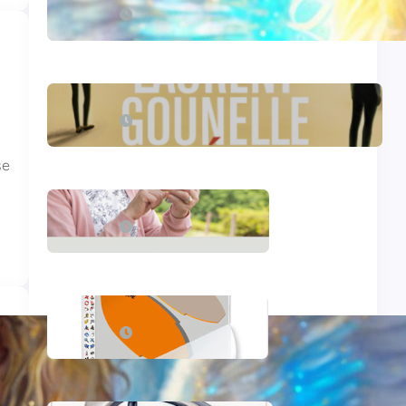
septembre 22, 2024
Le réveil – Laurent Gounelle
mars 17, 2024
se
L’informatique en 2015
septembre 25, 2015
Mon deuxième iBook
juillet 16, 2015