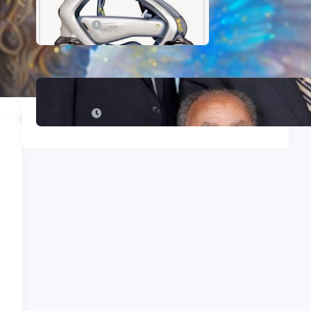
Mon premier iBook
en
mai 16, 2015
Le Collège central des Témoins de
Jéhovah excommunié !
septembre 15, 2025