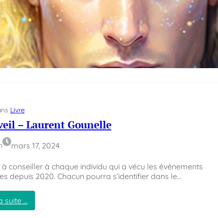
d
e
e d’Hénoch n’a pas été ajouté au canon des livres de la Bible 
v
de sa description du…
e
n
d
a suite …
é
:
e
L
n
e
l
i
ans
Livre
v
r
veil – Laurent Gounelle
e
d
mars 17, 2024
n
’
H
e à conseiller à chaque individu qui a vécu les événements
é
es depuis 2020. Chacun pourra s’identifier dans le…
n
o
c
a suite …
h
: