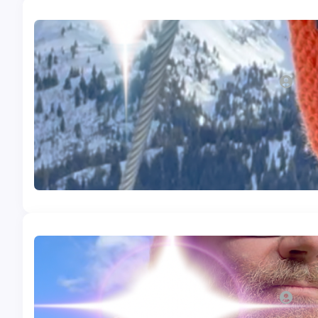
Posté d
Comi
Admi
Une cha
des log
Lire l
Posté d
L’hyd
Admi