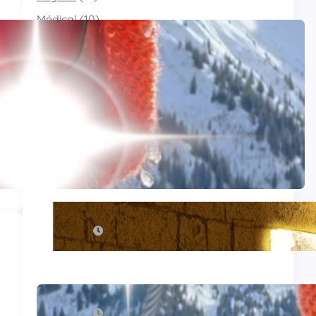
Médical
(10)
Nature
(4)
Programmation
(78)
Religion
(2)
Technologie
(59)
e
Uncategorized
(2)
Les meilleurs articles
Du Yahvisme au Sionisme
juin 17, 2026
Comirnaty