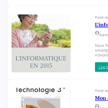
Posté d
L’inf
Admi
Nous fa
smartph
n’avon
Lire l
Posté d
Mon 