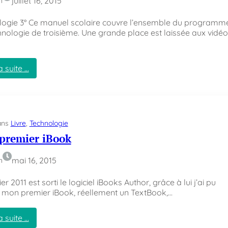
juillet 16, 2015
n
m
e
a
logie 3° Ce manuel scolaire couvre l’ensemble du programm
t
nologie de troisième. Une grande place est laissée aux vidéo
i
q
u
e
a suite …
e
:
n
M
2
o
0
n
1
d
ans
Livre
, 
Technologie
5
e
premier iBook
u
x
i
mai 16, 2015
n
è
m
er 2011 est sorti le logiciel iBooks Author, grâce à lui j’ai pu
e
 mon premier iBook, réellement un TextBook,…
i
B
a suite …
o
: