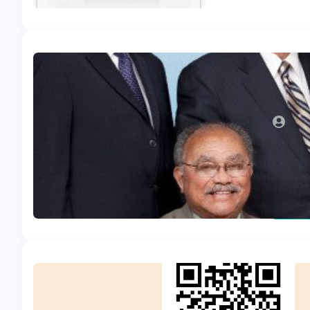
Posté d
Le Co
exco
Admi
Trois T
comité 
Lire l
Posté d
qrco