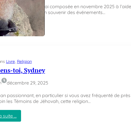
nson originale que j’ai composée en novembre 2025 à l’aid
iciels Grok et Suno. En souvenir des événements…
a suite …
:
L
’
h
y
ans
Livre
, 
d
Religion
r
ens-toi, Sydney
o
x
décembre 29, 2025
n
y
c
n passionnant, en particulier si vous avez fréquenté de près
h
oin les Témoins de Jéhovah, cette religion…
l
o
r
a suite …
o
:
q
S