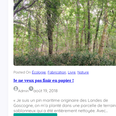
r
i
c
a
t
i
o
n
d
’
u
n
e
t
Posted On
Écologie
, 
Fabrication
, 
Livre
, 
Nature
e
Je ne veux pas finir en papier !
r
r
août 19, 2018
Admin
a
s
« Je suis un pin maritime originaire des Landes de
s
Gascogne, on m’a planté dans une parcelle de terrain
e
sablonneux qui a été entièrement nettoyée. Avec…
e