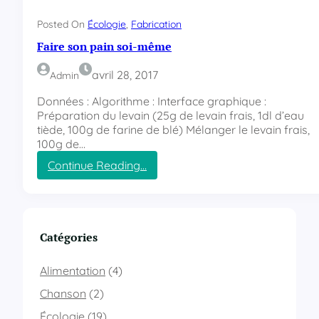
t
e
Posted On
Écologie
, 
Fabrication
r
Faire son pain soi-même
i
e
avril 28, 2017
Admin
d
e
Données : Algorithme : Interface graphique :
m
Préparation du levain (25g de levain frais, 1dl d’eau
o
tiède, 100g de farine de blé) Mélanger le levain frais,
n
100g de…
i
Continue Reading…
P
:
h
F
o
a
n
i
e
r
Catégories
5
e
S
s
e
Alimentation
(4)
o
n
n
Chanson
(2)
1
p
5
Écologie
(19)