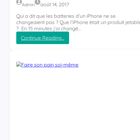
p
août 14, 2017
Admin
i
e
Qui a dit que les batteries d’un iPhone ne se
r
changeaient pas ? Que l’iPhone était un produit jetabl
!
? En 15 minutes j’ai changé…
Continue Reading…
:
J
’
a
i
c
h
a
n
g
é
l
a
b
a
t