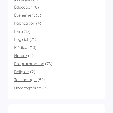
a
m
i
i
Éducation
(8)
n
n
Évènement
(8)
s
u
o
t
Fabrication
(4)
i
e
-
Livre
(17)
s
m
Logiciel
(71)
ê
!
m
Médical
(10)
e
Nature
(4)
Programmation
(78)
Religion
(2)
Technologie
(59)
Uncategorized
(2)