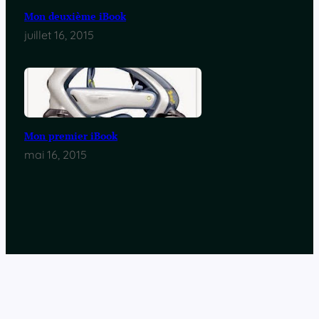
Mon deuxième iBook
juillet 16, 2015
Mon premier iBook
mai 16, 2015