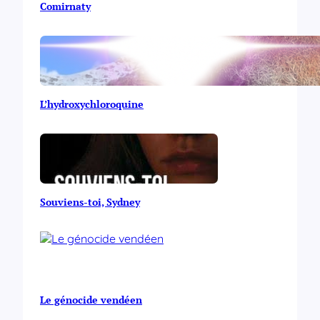
Comirnaty
L’hydroxychloroquine
Souviens-toi, Sydney
Le génocide vendéen