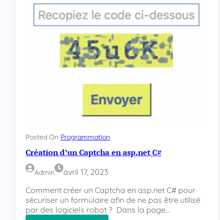
r
i
c
a
t
i
o
n
d
’
u
n
e
t
Posted On
Programmation
e
Création d’un Captcha en asp.net C#
r
r
avril 17, 2023
Admin
a
s
Comment créer un Captcha en asp.net C# pour
s
sécuriser un formulaire afin de ne pas être utilisé
e
par des logiciels robot ? Dans la page…
e