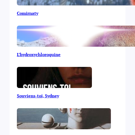
Comirnaty
L’hydroxychloroquine
Souviens-toi, Sydney