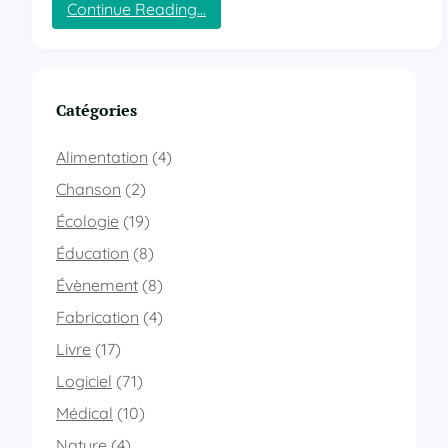
Continue Reading…
n
:
c
C
h
r
ê
é
n
a
Catégories
e
t
i
Alimentation
(4)
o
n
Chanson
(2)
d
Écologie
(19)
’
u
Éducation
(8)
n
Évènement
(8)
C
a
Fabrication
(4)
p
t
Livre
(17)
c
Logiciel
(71)
h
a
Médical
(10)
e
Nature
(4)