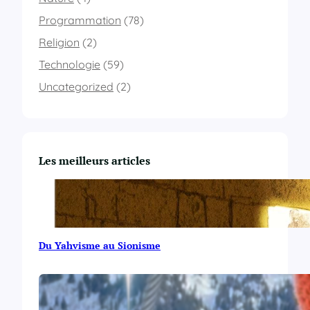
n
a
Programmation
(78)
s
p
Religion
(2)
.
Technologie
(59)
n
e
Uncategorized
(2)
t
C
#
Les meilleurs articles
Du Yahvisme au Sionisme