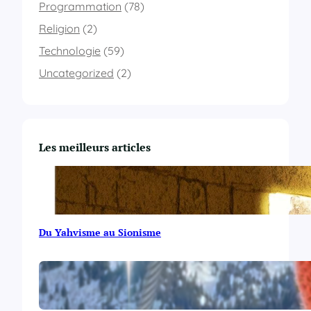
c
o
Programmation
(78)
o
x
c
Religion
(2)
e
h
n
Technologie
(59)
e
A
s
S
Uncategorized
(2)
d
P
’
.
u
N
n
E
e
T
Les meilleurs articles
p
?
a
g
e
e
n
Du Yahvisme au Sionisme
j
a
v
a
s
c