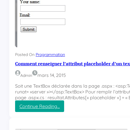
Posted On
Programmation
Comment renseigner l’attribut placeholder d’un te
mars 14, 2015
Admin
Soit une TextBox déclarée dans la page .aspx : <asp:Te
runat= »server »></asp:TextBox> Pour remplir l’attribu
page .aspx.cs : resultat.Attributes[« placeholder »] = « 
Continue Reading…
:
C
o
m