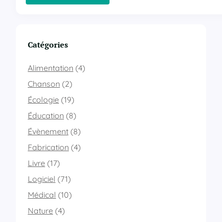
:
u
D
t
é
p
f
l
i
Catégories
a
l
c
e
e
Alimentation
(4)
m
h
e
Chanson
(2)
o
n
l
Écologie
(19)
t
d
d
e
Éducation
(8)
e
r
Évènement
(8)
t
d
o
’
Fabrication
(4)
u
u
t
Livre
(17)
n
e
t
Logiciel
(71)
s
e
l
x
Médical
(10)
e
t
Nature
(4)
s
b