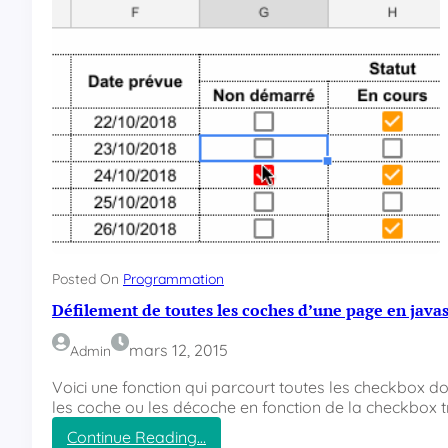
m
e
n
t
r
e
n
s
e
i
g
n
e
r
Posted On
Programmation
l
Défilement de toutes les coches d’une page en javas
’
a
mars 12, 2015
Admin
t
t
Voici une fonction qui parcourt toutes les checkbox don
r
les coche ou les décoche en fonction de la checkbox 
i
Continue Reading…
b