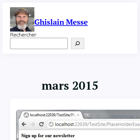
Aller
au
contenu
Ghislain Messe
Rechercher
mars 2015