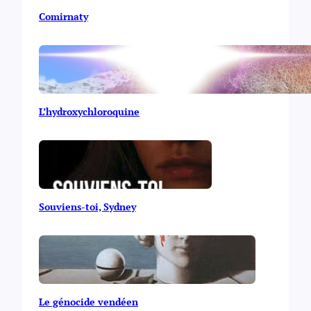
r
Comirnaty
i
p
t
L’hydroxychloroquine
Souviens-toi, Sydney
Le génocide vendéen