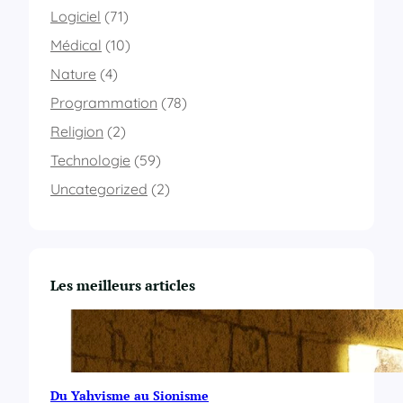
e
Logiciel
(71)
i
l
Médical
(10)
Nature
(4)
Programmation
(78)
Religion
(2)
Technologie
(59)
Uncategorized
(2)
Les meilleurs articles
Du Yahvisme au Sionisme