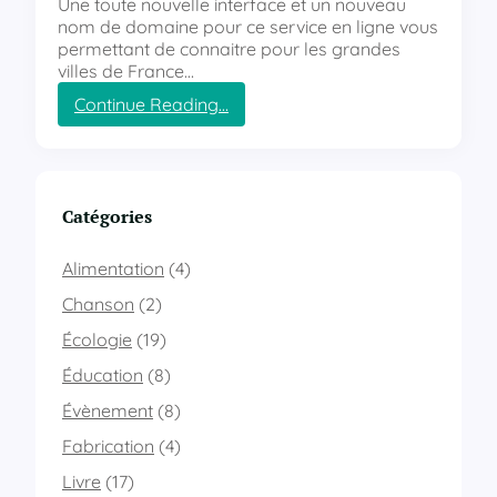
Une toute nouvelle interface et un nouveau
nom de domaine pour ce service en ligne vous
permettant de connaitre pour les grandes
villes de France…
Continue Reading…
:
L
e
s
h
Catégories
o
r
Alimentation
(4)
a
i
Chanson
(2)
r
Écologie
(19)
e
s
Éducation
(8)
d
Évènement
(8)
u
s
Fabrication
(4)
o
l
Livre
(17)