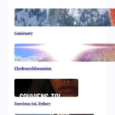
Comirnaty
L’hydroxychloroquine
Souviens-toi, Sydney