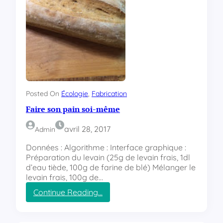
Posted On
Écologie
, 
Fabrication
Faire son pain soi-même
avril 28, 2017
Admin
Données : Algorithme : Interface graphique :
Préparation du levain (25g de levain frais, 1dl
d’eau tiède, 100g de farine de blé) Mélanger le
levain frais, 100g de…
Continue Reading…
:
F
a