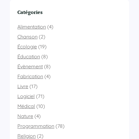
i
r
Catégories
e
s
Alimentation
(4)
o
n
Chanson
(2)
p
Écologie
(19)
a
i
Éducation
(8)
n
Évènement
(8)
s
o
Fabrication
(4)
i
-
Livre
(17)
m
Logiciel
(71)
ê
m
Médical
(10)
e
Nature
(4)
Programmation
(78)
Religion
(2)