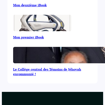
Mon deuxième iBook
Mon premier iBook
Le Collège central des Témoins de Jéhovah
excommunié !