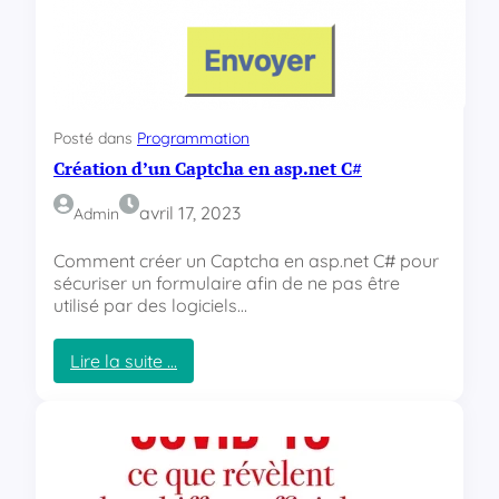
o
n
d
’
u
n
Posté dans
Programmation
e
Création d’un Captcha en asp.net C#
t
e
r
avril 17, 2023
Admin
r
a
Comment créer un Captcha en asp.net C# pour
s
sécuriser un formulaire afin de ne pas être
s
utilisé par des logiciels…
e
e
Lire la suite …
n
:
c
C
h
r
ê
é
n
a
e
t