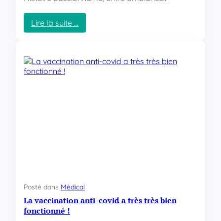
o
n
Lire la suite …
:
Q
u
e
l
q
u
e
s
l
i
v
r
e
s
b
Posté dans
Médical
i
La vaccination anti-covid a très très bien
e
n
fonctionné !
i