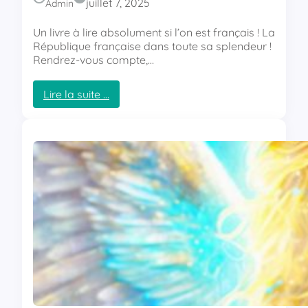
y
juillet 7, 2025
Admin
Un livre à lire absolument si l’on est français ! La
République française dans toute sa splendeur !
Rendrez-vous compte,…
Lire la suite …
:
L
e
g
é
n
o
c
i
d
e
v
e
n
d