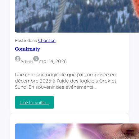
e
a
u
S
i
o
Posté dans
Chanson
n
Comirnaty
i
s
m
mai 14, 2026
Admin
e
Une chanson originale que j’ai composée en
décembre 2025 à l’aide des logiciels Grok et
Suno. En souvenir des événements…
Lire la suite …
:
C
o
m
i