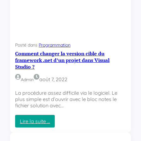
e
f
r
o
e
n
n
c
d
t
r
i
e
o
Posté dans
Programmation
à
n
Comment changer la version cible du
u
n
n
framework .net d’un projet dans Visual
é
e
Studio ?
!
n
d
août 7, 2022
Admin
r
o
La procédure assez difficile via le logiciel. Le
i
plus simple est d’ouvrir avec le bloc notes le
t
fichier solution avec…
s
p
Lire la suite …
é
:
c
C
i
o