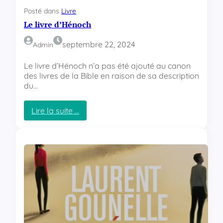
é
Posté dans
Livre
e
Le livre d’Hénoch
n
septembre 22, 2024
Admin
Le livre d’Hénoch n’a pas été ajouté au canon
des livres de la Bible en raison de sa description
du…
Lire la suite …
:
L
e
l
i
v
r
e
d
’
H