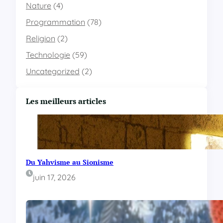
n
Nature
(4)
e
p
r
Programmation
(78)
o
Religion
(2)
j
e
Technologie
(59)
t
d
Uncategorized
(2)
a
n
s
Les meilleurs articles
V
i
s
u
a
l
Du Yahvisme au Sionisme
S
juin 17, 2026
t
u
d
i
o