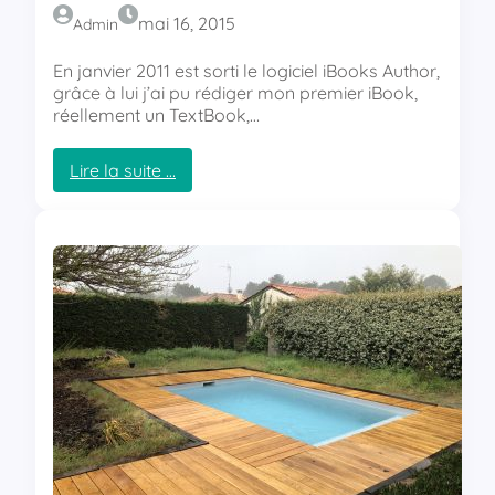
mai 16, 2015
Admin
En janvier 2011 est sorti le logiciel iBooks Author,
grâce à lui j’ai pu rédiger mon premier iBook,
réellement un TextBook,…
Lire la suite …
:
M
o
n
p
r
e
m
i
e
r
i
B
o