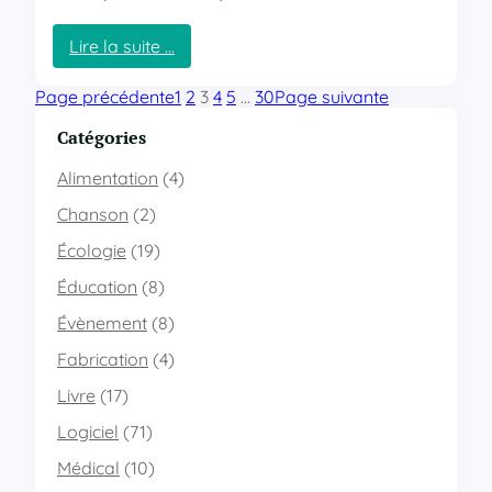
i
b
Lire la suite …
l
:
e
T
Page précédente
d
1
2
3
4
5
…
30
Page suivante
r
u
o
Catégories
f
i
r
s
Alimentation
(4)
a
o
m
Chanson
(2)
u
e
t
Écologie
(19)
w
i
o
Éducation
(8)
l
r
s
k
Évènement
(8)
p
.
o
Fabrication
(4)
n
u
e
Livre
(17)
r
t
l
d
Logiciel
(71)
a
’
v
Médical
(10)
u
i