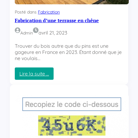
o
k
Posté dans
Fabrication
Fabrication d’une terrasse en chêne
avril 21, 2023
Admin
Trouver du bois autre que du pins est une
gageure en France en 2023. Étant donné que je
ne voulais…
Lire la suite …
:
F
a
b
r
i
c
a
t
i