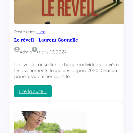
é
n
o
c
h
Posté dans
Livre
Le réveil – Laurent Gounelle
mars 17, 2024
Admin
Un livre à conseiller à chaque individu qui a vécu
les événements tragiques depuis 2020. Chacun
pourra s’identifier dans le…
Lire la suite …
:
L
e
r
é
v
e