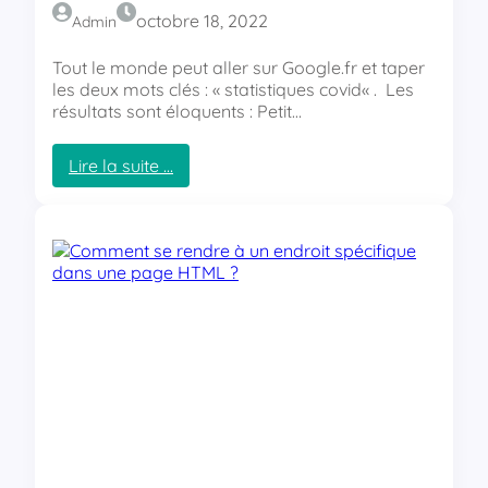
n
octobre 18, 2022
Admin
t
é
Tout le monde peut aller sur Google.fr et taper
r
les deux mots clés : « statistiques covid« . Les
e
résultats sont éloquents : Petit…
s
s
Lire la suite …
a
:
n
L
t
a
s
v
a
c
c
i
n
a
t
i
o
n