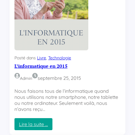
i
l
–
L
a
u
r
e
n
Posté dans
Livre
, 
Technologie
t
L’informatique en 2015
G
o
u
septembre 25, 2015
Admin
n
e
Nous faisons tous de l’informatique quand
l
nous utilisons notre smartphone, notre tablette
l
ou notre ordinateur. Seulement voilà, nous
e
n’avons reçu…
Lire la suite …
: