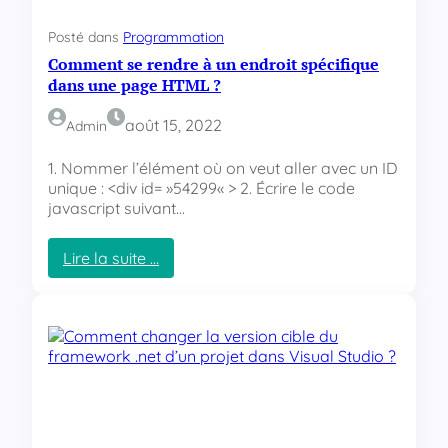
a
n
Posté dans
Programmation
t
Comment se rendre à un endroit spécifique
i
-
dans une page HTML ?
c
o
août 15, 2022
Admin
v
i
1. Nommer l’élément où on veut aller avec un ID
d
unique : <div id= »54299« > 2. Écrire le code
a
javascript suivant…
t
r
Lire la suite …
è
:
s
C
t
o
r
m
è
m
s
e
b
n
i
t
e
s
n