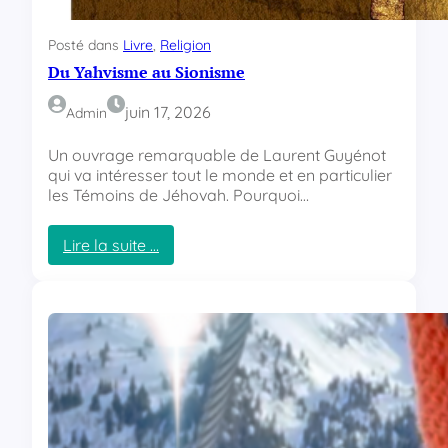
Posté dans
Livre
, 
Religion
Du Yahvisme au Sionisme
juin 17, 2026
Admin
Un ouvrage remarquable de Laurent Guyénot
qui va intéresser tout le monde et en particulier
les Témoins de Jéhovah. Pourquoi…
Lire la suite …
:
D
u
Y
a
h
v
i
s
m