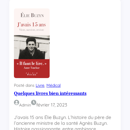
M
t
e
C
i
#
l
l
e
u
r
e
s
v
e
n
t
e
Posté dans
Livre
, 
Médical
s
Quelques livres bien intéressants
s
u
r
février 17, 2023
Admin
A
m
J’avais 15 ans Élie Buzyn. L’histoire du père de
a
l’ancienne ministre de la santé Agnès Buzyn.
z
Histoire passionnante, entre ambiance…