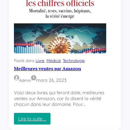
i
o
n
d
’
u
n
C
a
p
Posté dans
Livre
, 
Médical
, 
Technologie
t
Meilleures ventes sur Amazon
c
h
a
mars 26, 2023
Admin
e
n
Voici deux livres qui feront date, meilleures
a
ventes sur Amazon, car ils disent la vérité
s
chacun dans leur domaine. Pour…
p
.
Lire la suite …
n
:
e