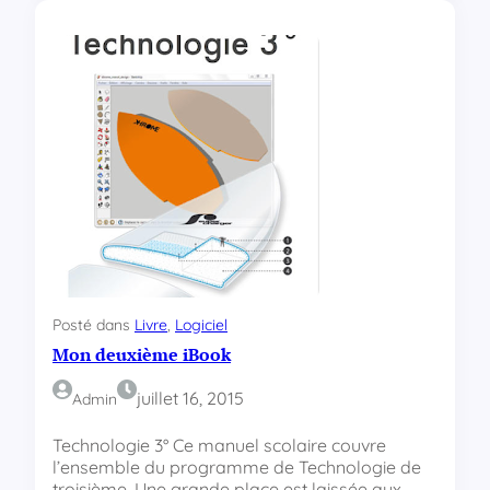
L
’
i
n
f
o
r
m
a
t
i
q
u
e
e
Posté dans
Livre
, 
Logiciel
n
Mon deuxième iBook
2
0
1
juillet 16, 2015
Admin
5
Technologie 3° Ce manuel scolaire couvre
l’ensemble du programme de Technologie de
troisième. Une grande place est laissée aux