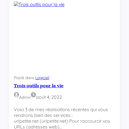
f
m
i
m
q
e
u
n
e
t
d
c
a
h
n
a
s
n
u
g
n
e
e
r
p
l
a
Posté dans
Logiciel
a
g
Trois outils pour la vie
v
e
e
H
r
août 4, 2022
Admin
T
s
M
i
Voici 3 de mes réalisations récentes qui vous
L
o
rendrons bien des services :
?
n
urlpetite.net (urlpetite.net) Pour raccourcir vos
c
URLs (adresses web)…