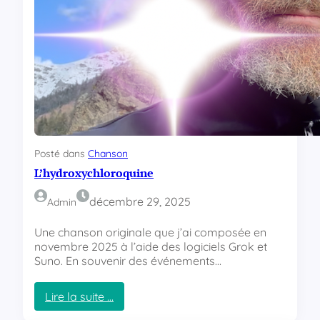
r
n
a
t
y
Posté dans
Chanson
L’hydroxychloroquine
décembre 29, 2025
Admin
Une chanson originale que j’ai composée en
novembre 2025 à l’aide des logiciels Grok et
Suno. En souvenir des événements…
Lire la suite …
: