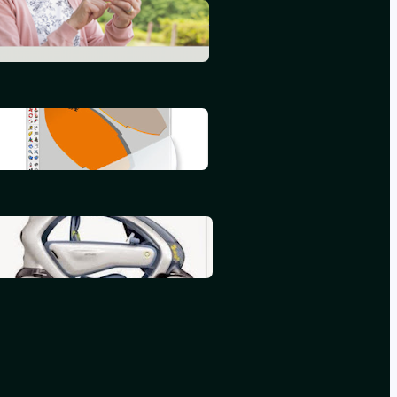
L’informatique en 2015
septembre 25, 2015
Mon deuxième iBook
juillet 16, 2015
Mon premier iBook
mai 16, 2015