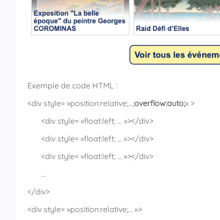
Exemple de code HTML :
<div style= »position:relative;…;
overflow:auto;
« >
<div style= »float:left; … »></div>
<div style= »float:left; … »></div>
<div style= »float:left; … »></div>
…
</div>
<div style= »position:relative;… »>