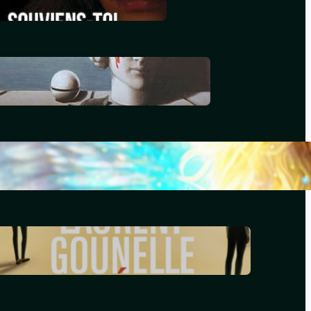
décembre 29, 2025
Le génocide vendéen
juillet 7, 2025
Le livre d’Hénoch
septembre 22, 2024
Le réveil – Laurent Gounelle
mars 17, 2024