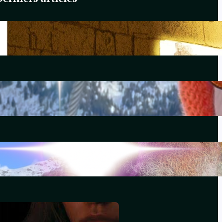
Du Yahvisme au Sionisme
juin 17, 2026
Comirnaty
mai 14, 2026
L’hydroxychloroquine
décembre 29, 2025
Souviens-toi, Sydney