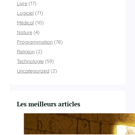
Livre
(17)
Logiciel
(71)
Médical
(10)
Nature
(4)
Programmation
(78)
Religion
(2)
Technologie
(59)
Uncategorized
(2)
Les meilleurs articles
Du Yahvisme au Sionisme