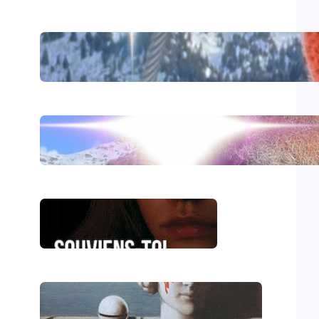
Comirnaty
L’hydroxychloroquine
Souviens-toi, Sydney
Le génocide vendéen