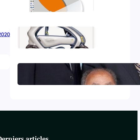
Mon deuxième iBook
/2020
Mon premier iBook
Le Collège central des Témoins
de Jéhovah excommunié !
Derniers articles