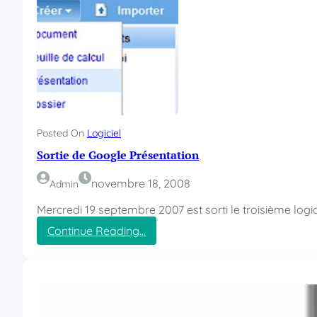
Posted On
Logiciel
Sortie de Google Présentation
novembre 18, 2008
Admin
Mercredi 19 septembre 2007 est sorti le troisième logic
Continue Reading…
:
S
o
r
t
i