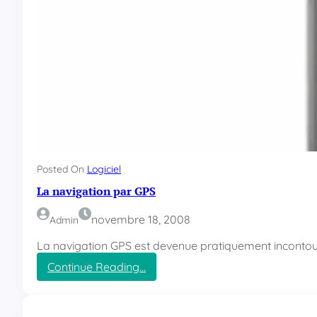
e
d
e
G
o
o
g
l
e
P
r
é
Posted On
Logiciel
s
La navigation par GPS
e
n
novembre 18, 2008
Admin
t
a
La navigation GPS est devenue pratiquement incontour
t
Continue Reading…
i
:
o
L
n
a