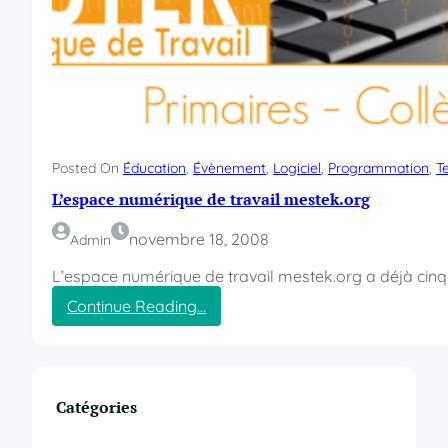
u
l
e
i
j
g
e
n
v
e
a
i
s
a
Posted On
Éducation
, 
Évènement
, 
Logiciel
, 
Programmation
, 
T
d
L’espace numérique de travail mestek.org
o
p
novembre 18, 2008
Admin
t
e
L’espace numérique de travail mestek.org a déjà cinq a
r
Continue Reading…
G
:
o
L
o
’
g
e
l
s
Catégories
e
p
C
a
h