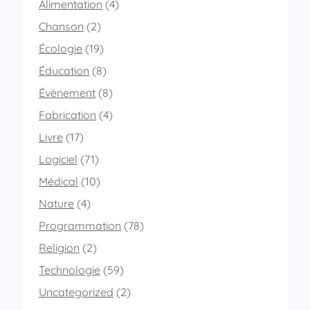
Alimentation
(4)
c
r
e
Chanson
(2)
o
n
m
Écologie
(19)
u
e
m
!
Éducation
(8)
é
Évènement
(8)
r
i
Fabrication
(4)
q
u
Livre
(17)
e
Logiciel
(71)
d
e
Médical
(10)
t
Nature
(4)
r
a
Programmation
(78)
v
a
Religion
(2)
i
Technologie
(59)
l
m
Uncategorized
(2)
e