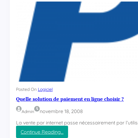
n
a
v
i
g
a
t
i
o
n
p
a
r
G
P
Posted On
Logiciel
S
Quelle solution de paiement en ligne choisir ?
novembre 18, 2008
Admin
La vente par internet passe nécessairement par l’utili
Continue Reading…
: