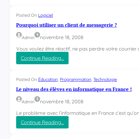
Q
u
Posted On
Logiciel
e
Pourquoi utiliser un client de messagerie ?
l
l
e
novembre 18, 2008
Admin
s
Vous voulez être réactif, ne pas perdre votre courrie
o
l
Continue Reading…
u
:
t
P
i
o
Posted On
Éducation
, 
Programmation
, 
Technologie
o
u
n
Le niveau des élèves en informatique en France !
r
d
q
e
u
novembre 18, 2008
Admin
p
o
a
Le problème avec l’informatique en France c’est qu’on
i
i
u
Continue Reading…
e
t
:
m
i
L
e
l