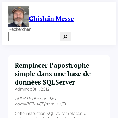
Aller
au
contenu
Ghislain Messe
Rechercher
Remplacer l’apostrophe
simple dans une base de
données SQLServer
Admin
août 1, 2012
UPDATE discours SET
nom=REPLACE(nom, » »,’’’)
Cette instruction SQL va remplacer le