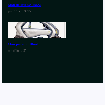
Mon deuxième iBook
juillet 16, 2015
Mon premier iBook
mai 16, 2015