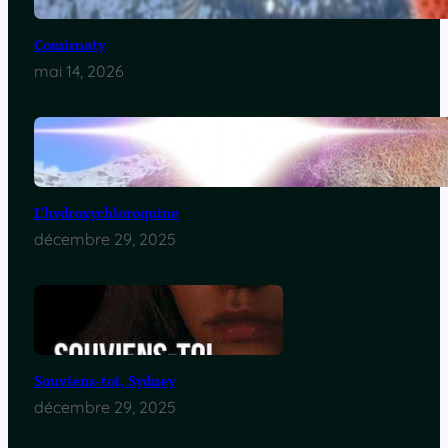
Comirnaty
mai 14, 2026
L’hydroxychloroquine
décembre 29, 2025
Souviens-toi, Sydney
décembre 29, 2025