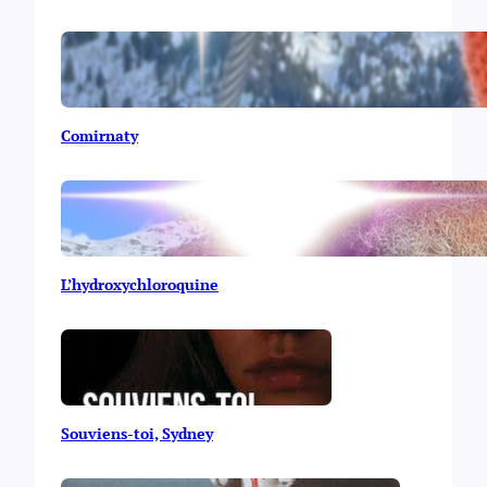
Comirnaty
L’hydroxychloroquine
Souviens-toi, Sydney