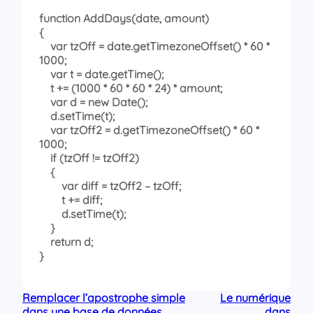
function AddDays(date, amount)
{
var tzOff = date.getTimezoneOffset() * 60 *
1000;
var t = date.getTime();
t += (1000 * 60 * 60 * 24) * amount;
var d = new Date();
d.setTime(t);
var tzOff2 = d.getTimezoneOffset() * 60 *
1000;
if (tzOff != tzOff2)
{
var diff = tzOff2 – tzOff;
t += diff;
d.setTime(t);
}
return d;
}
Remplacer l’apostrophe simple
Le numérique
dans une base de données
dans