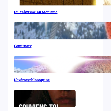
Du Yahvisme au Sionisme
Comirnaty
L’hydroxychloroquine