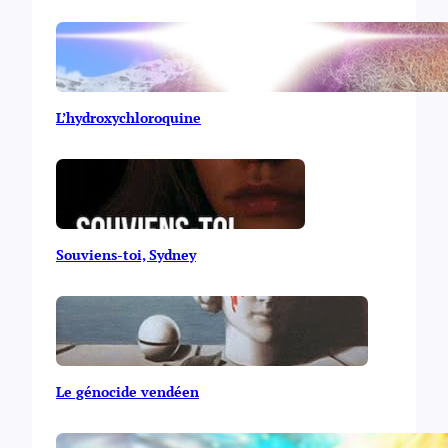
L’hydroxychloroquine
Souviens-toi, Sydney
Le génocide vendéen