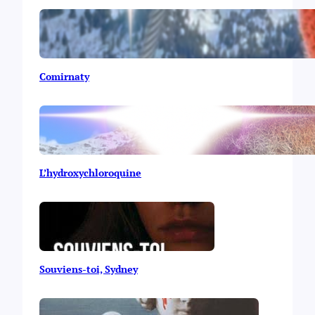
Comirnaty
L’hydroxychloroquine
Souviens-toi, Sydney