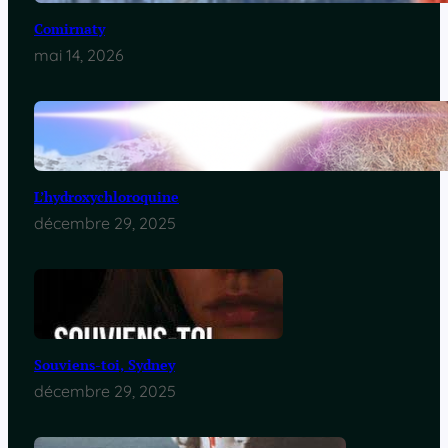
Comirnaty
mai 14, 2026
L’hydroxychloroquine
décembre 29, 2025
Souviens-toi, Sydney
décembre 29, 2025