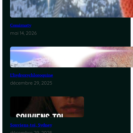
Comirnaty
mai 14, 2026
L’hydroxychloroquine
décembre 29, 2025
Souviens-toi, Sydney
décembre 29, 2025