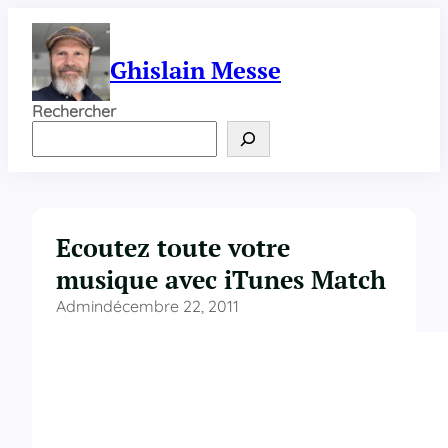
Aller
au
contenu
Ghislain Messe
Rechercher
Ecoutez toute votre
musique avec iTunes Match
Admin
décembre 22, 2011