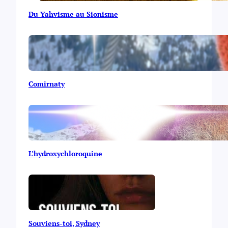
Du Yahvisme au Sionisme
Comirnaty
L’hydroxychloroquine
Souviens-toi, Sydney