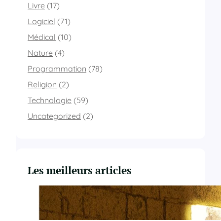
Livre
(17)
Logiciel
(71)
Médical
(10)
Nature
(4)
Programmation
(78)
Religion
(2)
Technologie
(59)
Uncategorized
(2)
Les meilleurs articles
Du Yahvisme au Sionisme