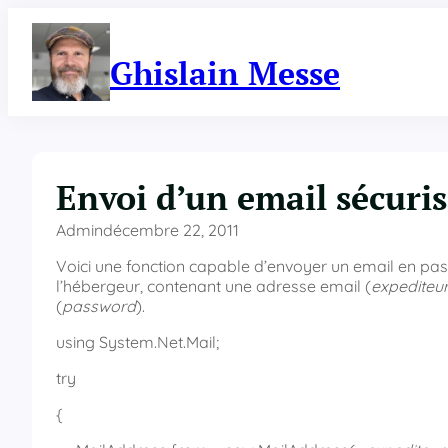
Aller
au
contenu
Ghislain Messe
Envoi d’un email sécuris
Admin
décembre 22, 2011
Voici une fonction capable d’envoyer un email en pa
l’hébergeur, contenant une adresse email (
expediteu
(
password
).
using System.Net.Mail;
try
{