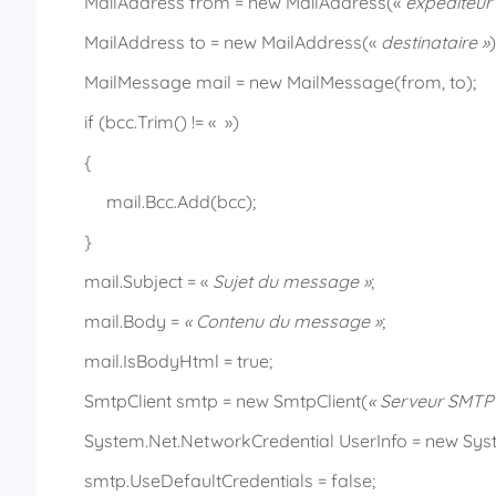
MailAddress from = new MailAddress(«
expediteur 
MailAddress to = new MailAddress(«
destinataire »
)
MailMessage mail = new MailMessage(from, to);
if (bcc.Trim() != « »)
{
mail.Bcc.Add(bcc);
}
mail.Subject = «
Sujet du message »
;
mail.Body =
« Contenu du message »
;
mail.IsBodyHtml = true;
SmtpClient smtp = new SmtpClient(
« Serveur SMTP
System.Net.NetworkCredential UserInfo = new Syst
smtp.UseDefaultCredentials = false;