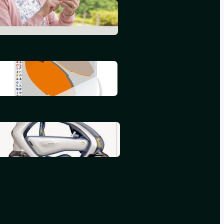
L’informatique en 2015
septembre 25, 2015
Mon deuxième iBook
juillet 16, 2015
Mon premier iBook
mai 16, 2015