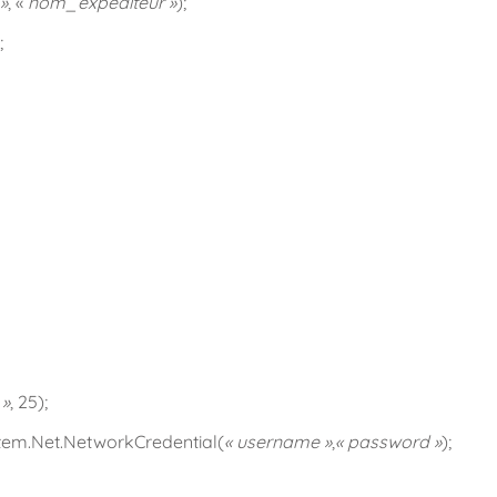
»
, «
nom_expediteur »
);
;
 »
, 25);
em.Net.NetworkCredential(
« username »
,
« password »
);