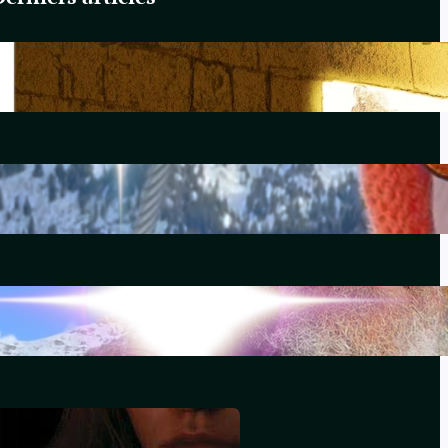
Du Yahvisme au Sionisme
juin 17, 2026
Comirnaty
mai 14, 2026
L’hydroxychloroquine
décembre 29, 2025
Souviens-toi, Sydney