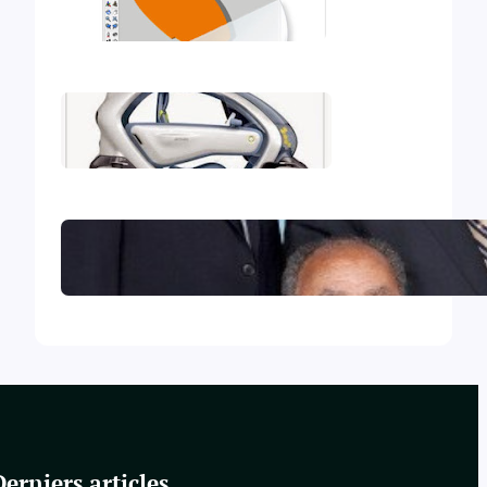
Mon deuxième iBook
Mon premier iBook
Le Collège central des Témoins
de Jéhovah excommunié !
Derniers articles