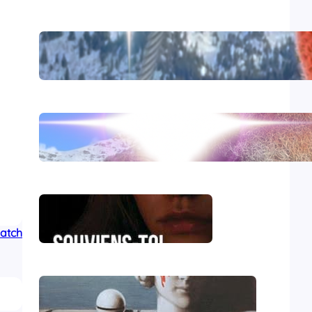
Comirnaty
L’hydroxychloroquine
Souviens-toi, Sydney
Match
Le génocide vendéen