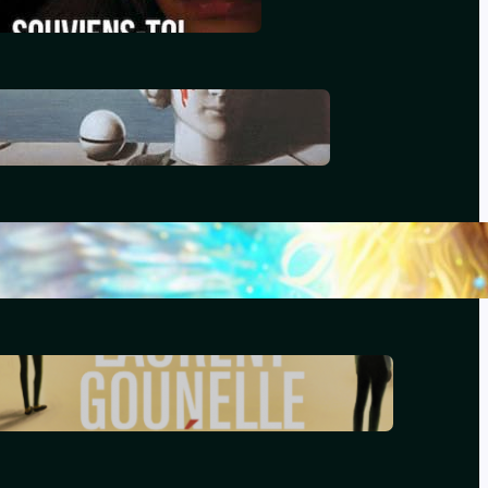
décembre 29, 2025
Le génocide vendéen
juillet 7, 2025
Le livre d’Hénoch
septembre 22, 2024
Le réveil – Laurent Gounelle
mars 17, 2024