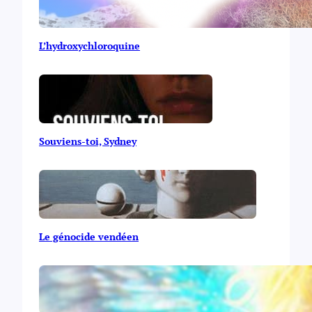
L’hydroxychloroquine
Souviens-toi, Sydney
Le génocide vendéen