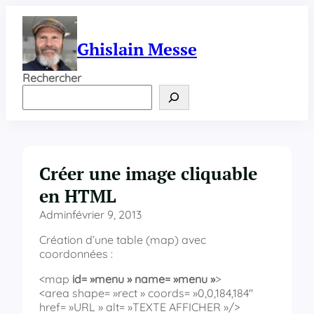
Aller
au
contenu
Ghislain Messe
Rechercher
Créer une image cliquable
en HTML
Admin
février 9, 2013
Création d’une table (map) avec
coordonnées :
<map
id= »menu » name= »menu »
>
<area shape= »rect » coords= »0,0,184,184″
href= »URL » alt= »TEXTE AFFICHER »/>