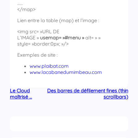
……
</map>
Lien entre la table (map) et l’image :
<img src= »URL DE
L’IMAGE »
usemap= »#menu »
alt= » »
style= »border:0px; »/>
Exemples de site :
www.plaibat.com
www.lacabanedumimbeau.com
Le Cloud
Des barres de défilement fines (thin
maîtrisé …
scrollbars)