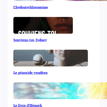
L’hydroxychloroquine
Souviens-toi, Sydney
Le génocide vendéen
Le livre d’Hénoch