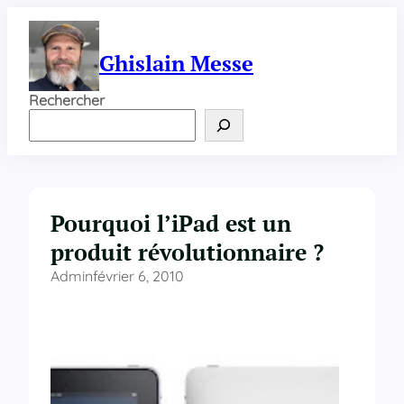
Aller
au
contenu
Ghislain Messe
Rechercher
Pourquoi l’iPad est un
produit révolutionnaire ?
Admin
février 6, 2010