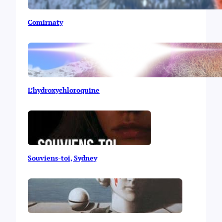
Comirnaty
L’hydroxychloroquine
Souviens-toi, Sydney