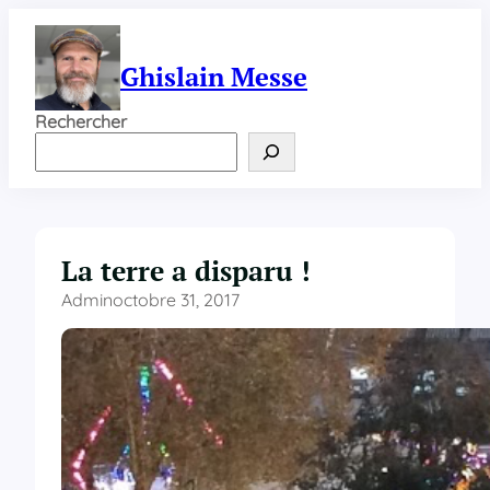
Aller
au
contenu
Ghislain Messe
Rechercher
La terre a disparu !
Admin
octobre 31, 2017