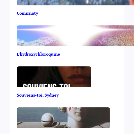
Comirnaty
L’hydroxychloroquine
Souviens-toi, Sydney