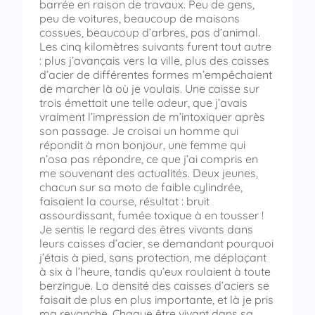
barrée en raison de travaux. Peu de gens,
peu de voitures, beaucoup de maisons
cossues, beaucoup d’arbres, pas d’animal.
Les cinq kilomètres suivants furent tout autre
: plus j’avançais vers la ville, plus des caisses
d’acier de différentes formes m’empêchaient
de marcher là où je voulais. Une caisse sur
trois émettait une telle odeur, que j’avais
vraiment l’impression de m’intoxiquer après
son passage. Je croisai un homme qui
répondit à mon bonjour, une femme qui
n’osa pas répondre, ce que j’ai compris en
me souvenant des actualités. Deux jeunes,
chacun sur sa moto de faible cylindrée,
faisaient la course, résultat : bruit
assourdissant, fumée toxique à en tousser !
Je sentis le regard des êtres vivants dans
leurs caisses d’acier, se demandant pourquoi
j’étais à pied, sans protection, me déplaçant
à six à l’heure, tandis qu’eux roulaient à toute
berzingue. La densité des caisses d’aciers se
faisait de plus en plus importante, et là je pris
ma revanche. Chaque être vivant dans sa