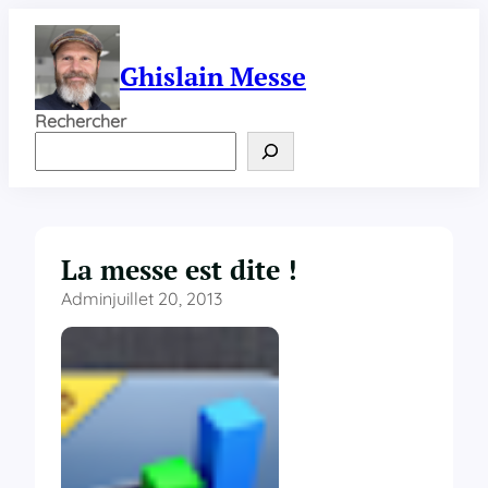
Aller
au
contenu
Ghislain Messe
Rechercher
La messe est dite !
Admin
juillet 20, 2013