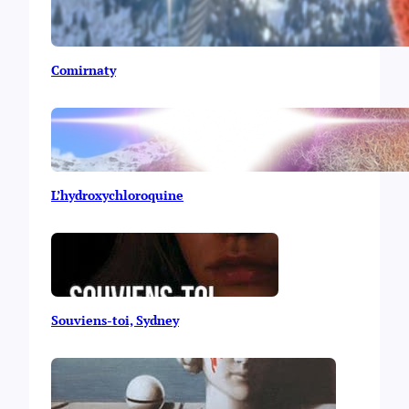
Comirnaty
L’hydroxychloroquine
Souviens-toi, Sydney