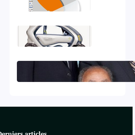
Mon deuxième iBook
Mon premier iBook
Le Collège central des Témoins
de Jéhovah excommunié !
Derniers articles