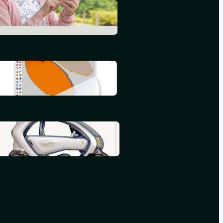
L’informatique en 2015
septembre 25, 2015
Mon deuxième iBook
juillet 16, 2015
Mon premier iBook
mai 16, 2015