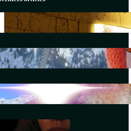
Du Yahvisme au Sionisme
juin 17, 2026
Comirnaty
mai 14, 2026
L’hydroxychloroquine
décembre 29, 2025
Souviens-toi, Sydney