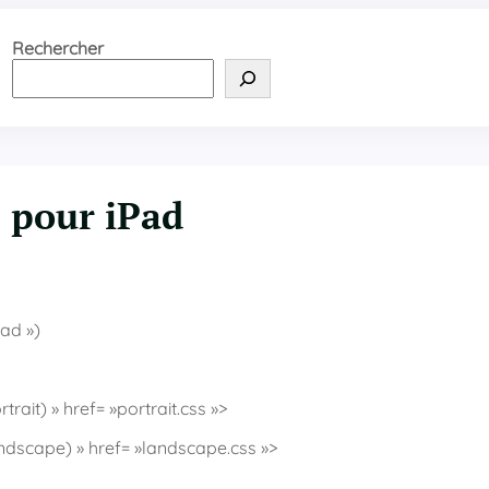
Rechercher
 pour iPad
ad »)
trait) » href= »portrait.css »>
landscape) » href= »landscape.css »>