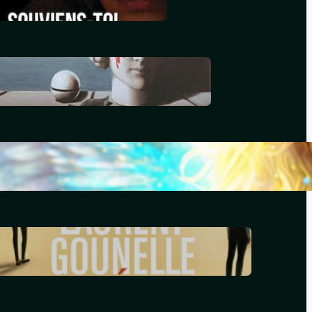
décembre 29, 2025
Le génocide vendéen
juillet 7, 2025
Le livre d’Hénoch
septembre 22, 2024
Le réveil – Laurent Gounelle
mars 17, 2024