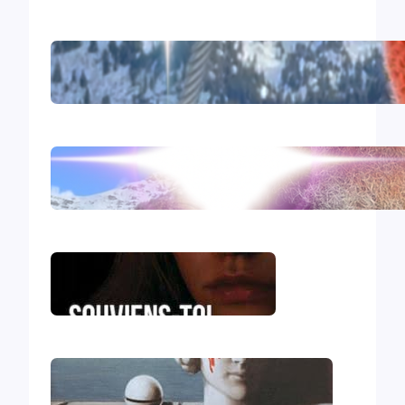
Comirnaty
L’hydroxychloroquine
Souviens-toi, Sydney
Le génocide vendéen