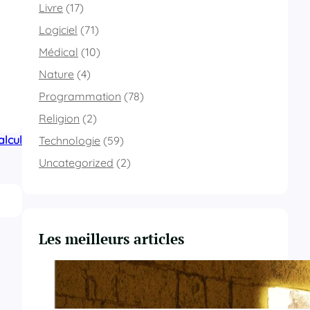
Livre
(17)
Logiciel
(71)
Médical
(10)
Nature
(4)
Programmation
(78)
Religion
(2)
alcul
Technologie
(59)
Uncategorized
(2)
Les meilleurs articles
Du Yahvisme au Sionisme