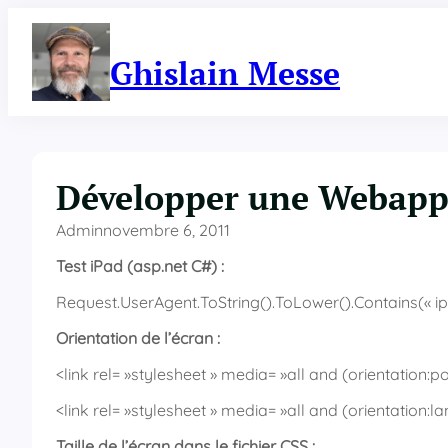
Aller
au
contenu
Ghislain Messe
Développer une Webapp
Admin
novembre 6, 2011
Test iPad (asp.net C#) :
Request.UserAgent.ToString().ToLower().Contains(« ip
Orientation de l’écran :
<link rel= »stylesheet » media= »all and (orientation:por
<link rel= »stylesheet » media= »all and (orientation:
Taille de l’écran dans le fichier CSS :