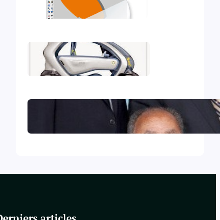
Mon deuxième iBook
Mon premier iBook
Le Collège central des Témoins
de Jéhovah excommunié !
Derniers articles