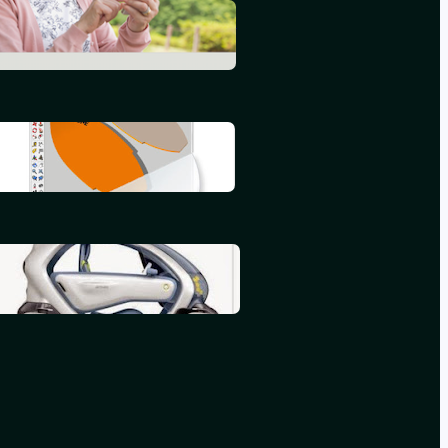
L’informatique en 2015
septembre 25, 2015
Mon deuxième iBook
juillet 16, 2015
Mon premier iBook
mai 16, 2015