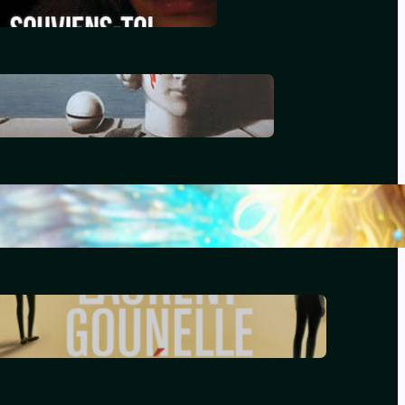
décembre 29, 2025
Le génocide vendéen
juillet 7, 2025
Le livre d’Hénoch
septembre 22, 2024
Le réveil – Laurent Gounelle
mars 17, 2024