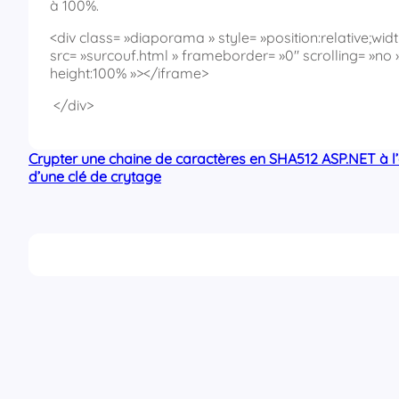
à 100%.
<div class= »diaporama » style= »position:relative;
src= »surcouf.html » frameborder= »0″ scrolling= »no » 
height:100% »></iframe>
</div>
Crypter une chaine de caractères en SHA512 ASP.NET à l
d’une clé de crytage