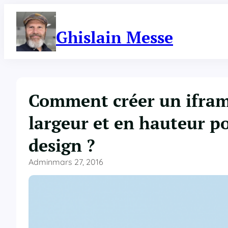
Aller
au
contenu
Ghislain Messe
Comment créer un ifram
largeur et en hauteur po
design ?
Admin
mars 27, 2016