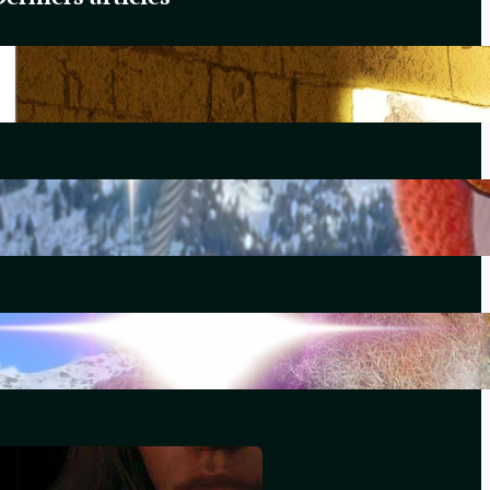
Du Yahvisme au Sionisme
juin 17, 2026
Comirnaty
mai 14, 2026
L’hydroxychloroquine
décembre 29, 2025
Souviens-toi, Sydney