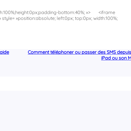
width:100%;height:0px;padding-bottom:40%; »> <iframe
style= »position:absolute; left:0px; top:0px; width:100%;
’aide
Comment téléphoner ou passer des SMS depuis
iPad ou son 