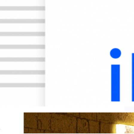
Livre
(17)
Logiciel
(71)
Médical
(10)
Nature
(4)
Programmation
(78)
Religion
(2)
Technologie
(59)
Uncategorized
(2)
Les meilleurs articles
Du Yahvisme au Sionisme
r