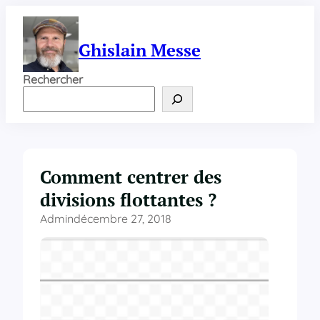
Aller
au
contenu
Ghislain Messe
Rechercher
Comment centrer des
divisions flottantes ?
Admin
décembre 27, 2018