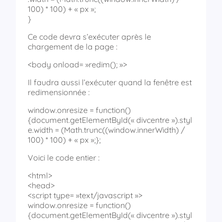
100) * 100) + « px »;
}
Ce code devra s’exécuter après le
chargement de la page :
<body onload= »redim(); »>
Il faudra aussi l’exécuter quand la fenêtre est
redimensionnée :
window.onresize = function()
{document.getElementById(« divcentre »).styl
e.width = (Math.trunc((window.innerWidth) /
100) * 100) + « px »;};
Voici le code entier :
<html>
<head>
<script type= »text/javascript »>
window.onresize = function()
{document.getElementById(« divcentre »).styl