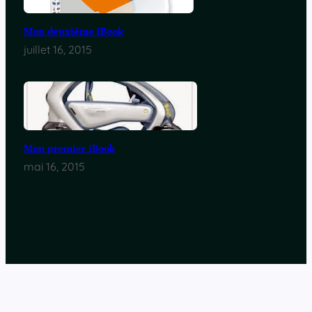
Mon deuxième iBook
juillet 16, 2015
Mon premier iBook
mai 16, 2015