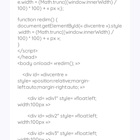
e.width = (Math.trunc((window.innerWidth) /
100) * 100) + « px »;};
function redim() {
document.getElementById(« divcentre »).style
.width = (Math.trunc((window.innerWidth) /
100) * 100) + « px »;
}
</script>
</head>
<body onload= »redim(); »>
<div id= »divcentre »
style= »position:relative;margin-
left:auto;margin-right:auto; »>
<div id= »div1″ style= »float:left;
width:100px »>
<div id= »div2″ style= »float:left;
width:100px »>
<div id= »div3″ style= »float:left;
width:100px »>