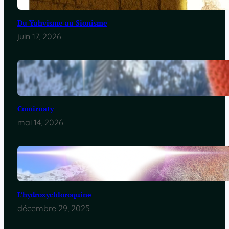
Du Yahvisme au Sionisme
juin 17, 2026
Comirnaty
mai 14, 2026
L’hydroxychloroquine
décembre 29, 2025