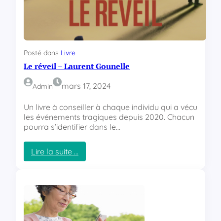
é
n
o
c
h
Posté dans
Livre
Le réveil – Laurent Gounelle
mars 17, 2024
Admin
Un livre à conseiller à chaque individu qui a vécu
les événements tragiques depuis 2020. Chacun
pourra s’identifier dans le…
Lire la suite …
:
L
e
r
é
v
e