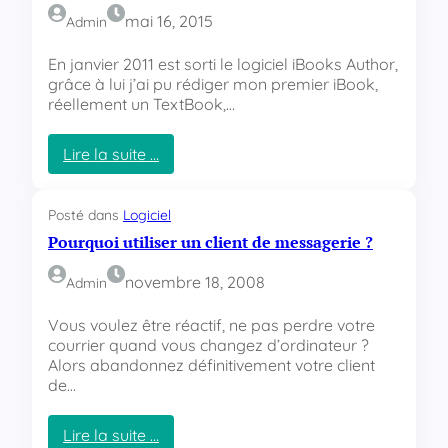
mai 16, 2015
Admin
En janvier 2011 est sorti le logiciel iBooks Author,
grâce à lui j’ai pu rédiger mon premier iBook,
réellement un TextBook,…
Lire la suite …
:
M
o
Posté dans
Logiciel
n
Pourquoi utiliser un client de messagerie ?
p
r
novembre 18, 2008
Admin
e
m
Vous voulez être réactif, ne pas perdre votre
i
courrier quand vous changez d’ordinateur ?
e
Alors abandonnez définitivement votre client
r
de…
i
B
o
Lire la suite …