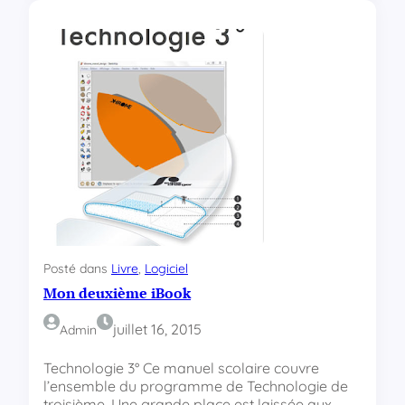
L
’
i
n
f
o
r
m
a
t
i
q
u
e
e
Posté dans
Livre
, 
Logiciel
n
Mon deuxième iBook
2
0
1
juillet 16, 2015
Admin
5
Technologie 3° Ce manuel scolaire couvre
l’ensemble du programme de Technologie de
troisième. Une grande place est laissée aux