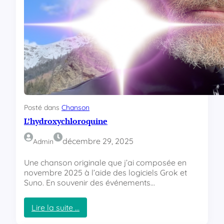
r
n
a
t
y
Posté dans
Chanson
L’hydroxychloroquine
décembre 29, 2025
Admin
Une chanson originale que j’ai composée en
novembre 2025 à l’aide des logiciels Grok et
Suno. En souvenir des événements…
Lire la suite …
: