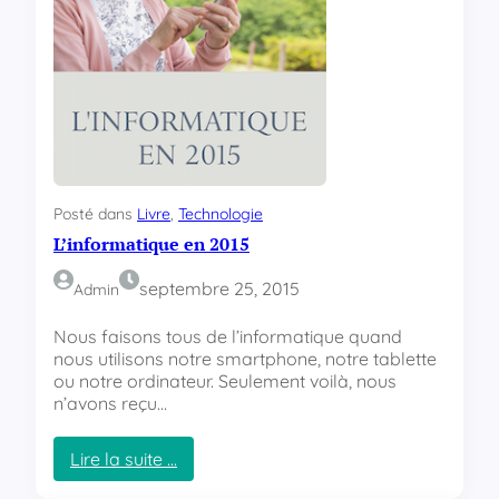
i
l
–
L
a
u
r
e
n
Posté dans
Livre
, 
Technologie
t
L’informatique en 2015
G
o
u
septembre 25, 2015
Admin
n
e
Nous faisons tous de l’informatique quand
l
nous utilisons notre smartphone, notre tablette
l
ou notre ordinateur. Seulement voilà, nous
e
n’avons reçu…
Lire la suite …
: