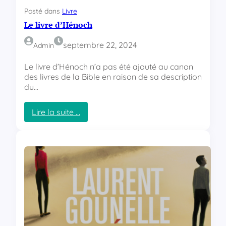
é
Posté dans
Livre
e
Le livre d’Hénoch
n
septembre 22, 2024
Admin
Le livre d’Hénoch n’a pas été ajouté au canon
des livres de la Bible en raison de sa description
du…
Lire la suite …
:
L
e
l
i
v
r
e
d
’
H