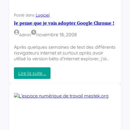
i
e
Posté dans
Logiciel
l
Je pense que je vais adopter Google Chrome !
d
e
c
novembre 18, 2008
Admin
r
é
Après quelques semaines de test des différents
a
navigateurs internet et surtout après avoir
t
utilisé la version béta d’internet explorer, j’ai…
i
o
Lire la suite …
n
:
v
J
i
e
d
p
é
e
o
n
e
s
n
e
l
q
i