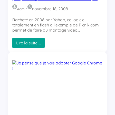
e
r
e
i
novembre 18, 2008
Admin
n
n
F
t
Racheté en 2006 par Yahoo, ce logiciel
r
e
totalement en flash à l’exemple de Picnik.com
a
r
permet de faire du montage vidéo…
n
n
c
e
Lire la suite …
e
t
:
!
…
J
u
m
p
c
u
t
,
l
o
g
i
c