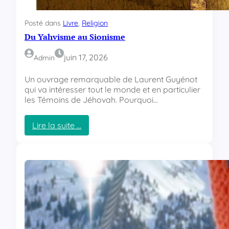
Posté dans
Livre
, 
Religion
Du Yahvisme au Sionisme
juin 17, 2026
Admin
Un ouvrage remarquable de Laurent Guyénot
qui va intéresser tout le monde et en particulier
les Témoins de Jéhovah. Pourquoi…
Lire la suite …
:
D
u
Y
a
h
v
i
s
m