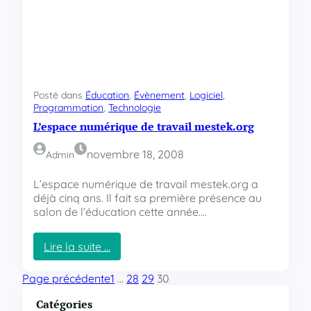
u
g
e
n
j
e
e
v
a
i
Posté dans
Éducation
, 
Évènement
, 
Logiciel
, 
s
Programmation
, 
Technologie
a
L’espace numérique de travail mestek.org
d
o
novembre 18, 2008
p
Admin
t
e
L’espace numérique de travail mestek.org a
r
déjà cinq ans. Il fait sa première présence au
G
salon de l’éducation cette année.…
o
o
Lire la suite …
g
:
l
L
Page précédente
1
…
28
29
30
e
’
C
e
Catégories
h