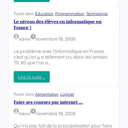
o
:
k
P
o
Posté dans
Éducation
, 
Programmation
, 
Technologie
u
Le niveau des élèves en informatique en
r
France !
q
u
novembre 18, 2008
Admin
o
i
Le problème avec l’informatique en France
u
c’est qu’on y a tellement cru dans les années
t
70, 80 que l’on a…
i
l
i
Lire la suite …
s
:
e
L
r
e
Posté dans
Alimentation
, 
Logiciel
u
n
Faire ses courses par internet …
n
i
c
v
novembre 18, 2008
Admin
l
e
i
a
Qui n’a pas fait de la procrastination pour faire
e