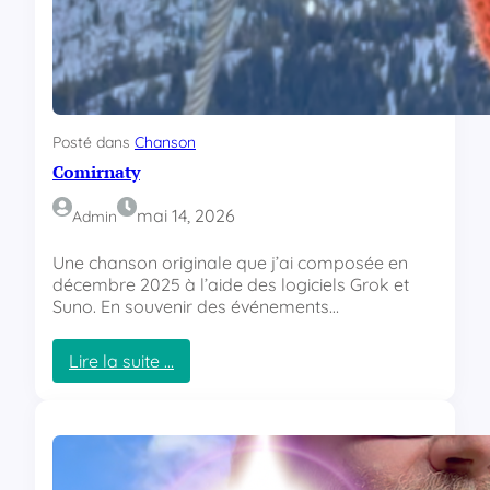
e
a
u
S
i
o
Posté dans
Chanson
n
Comirnaty
i
s
m
mai 14, 2026
Admin
e
Une chanson originale que j’ai composée en
décembre 2025 à l’aide des logiciels Grok et
Suno. En souvenir des événements…
Lire la suite …
:
C
o
m
i