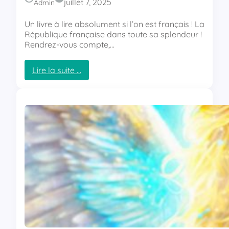
y
juillet 7, 2025
Admin
Un livre à lire absolument si l’on est français ! La
République française dans toute sa splendeur !
Rendrez-vous compte,…
Lire la suite …
:
L
e
g
é
n
o
c
i
d
e
v
e
n
d