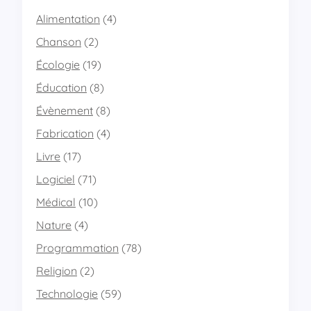
s
r
p
Alimentation
(4)
o
a
m
Chanson
(2)
c
e
e
Écologie
(19)
!
n
Éducation
(8)
u
m
Évènement
(8)
é
r
Fabrication
(4)
i
Livre
(17)
q
u
Logiciel
(71)
e
d
Médical
(10)
e
Nature
(4)
t
r
Programmation
(78)
a
v
Religion
(2)
a
Technologie
(59)
i
l