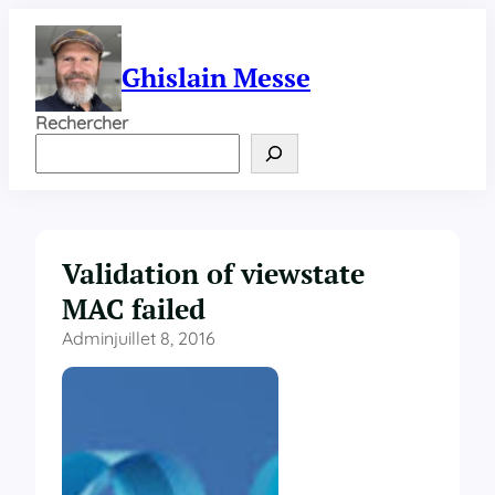
Aller
au
contenu
Ghislain Messe
Rechercher
Validation of viewstate
MAC failed
Admin
juillet 8, 2016