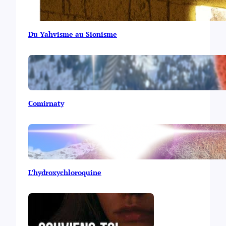
Du Yahvisme au Sionisme
Comirnaty
L’hydroxychloroquine