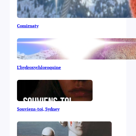
Comirnaty
L’hydroxychloroquine
Souviens-toi, Sydney