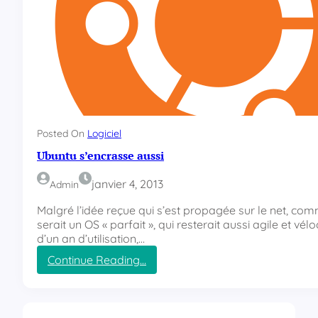
Posted On
Logiciel
Ubuntu s’encrasse aussi
janvier 4, 2013
Admin
Malgré l’idée reçue qui s’est propagée sur le net, co
serait un OS « parfait », qui resterait aussi agile et vé
d’un an d’utilisation,…
Continue Reading…
:
U
b
u