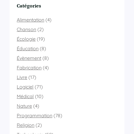
n
Catégories
t
u
Alimentation
(4)
s
’
Chanson
(2)
e
Écologie
(19)
n
c
Éducation
(8)
r
Évènement
(8)
a
s
Fabrication
(4)
s
e
Livre
(17)
a
Logiciel
(71)
u
s
Médical
(10)
s
Nature
(4)
i
Programmation
(78)
Religion
(2)