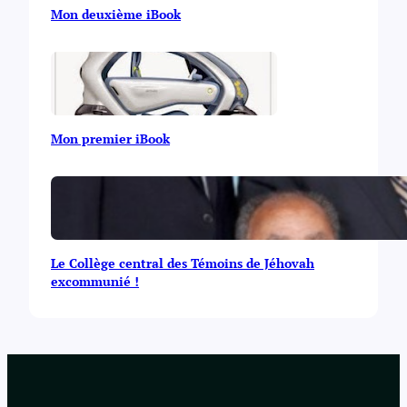
Mon deuxième iBook
Mon premier iBook
Le Collège central des Témoins de Jéhovah
excommunié !