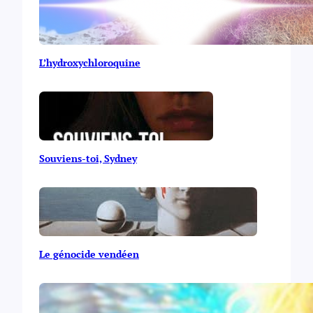
L’hydroxychloroquine
Souviens-toi, Sydney
Le génocide vendéen