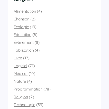
d
e
Alimentation
(4)
s
i
Chanson
(2)
m
Écologie
(19)
p
l
Éducation
(8)
e
Évènement
(8)
.
c
Fabrication
(4)
o
m
Livre
(17)
Logiciel
(71)
Médical
(10)
Nature
(4)
Programmation
(78)
Religion
(2)
Technologie
(59)