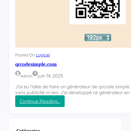
Posted On
Logiciel
qrcodesimple.com
juin 14, 2025
Admin
J’ai eu l’idée de faire un générateur de qrcode simple à 
sans publicité ni rien. J’ai développé ce générateur en
Continue Reading…
:
q
r
c
o
Catégories