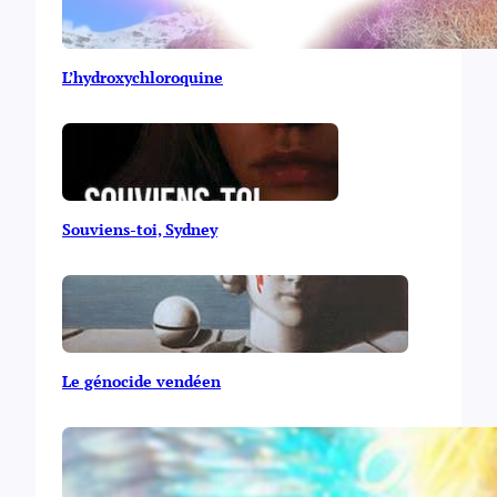
L’hydroxychloroquine
Souviens-toi, Sydney
Le génocide vendéen