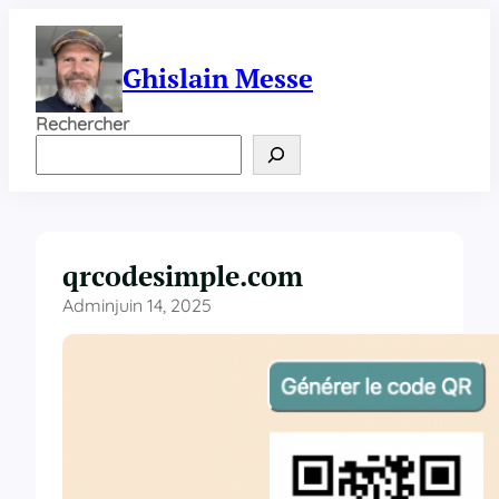
Aller
au
contenu
Ghislain Messe
Rechercher
qrcodesimple.com
Admin
juin 14, 2025