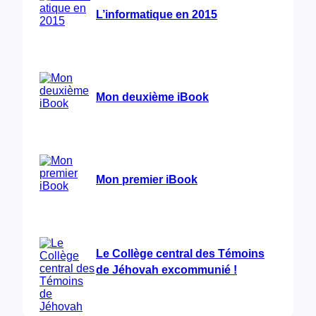
L’informatique en 2015
Mon deuxième iBook
Mon premier iBook
Le Collège central des Témoins
de Jéhovah excommunié !