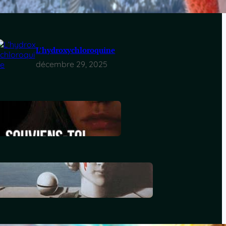
mai 14, 2026
L’hydroxychloroquine
décembre 29, 2025
Souviens-toi, Sydney
décembre 29, 2025
Le génocide vendéen
juillet 7, 2025