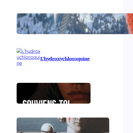
Comirnaty
L’hydroxychloroquine
Souviens-toi, Sydney
Le génocide vendéen