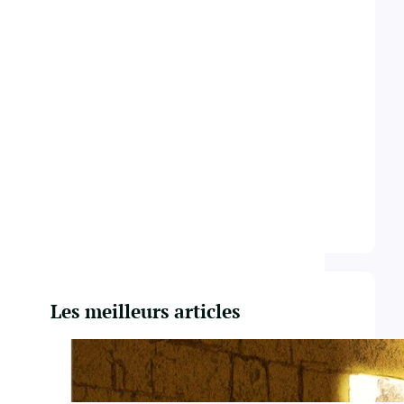
Livre
(17)
Logiciel
(71)
Médical
(10)
Nature
(4)
Programmation
(78)
Religion
(2)
Technologie
(59)
Uncategorized
(2)
Les meilleurs articles
Du Yahvisme au Sionisme