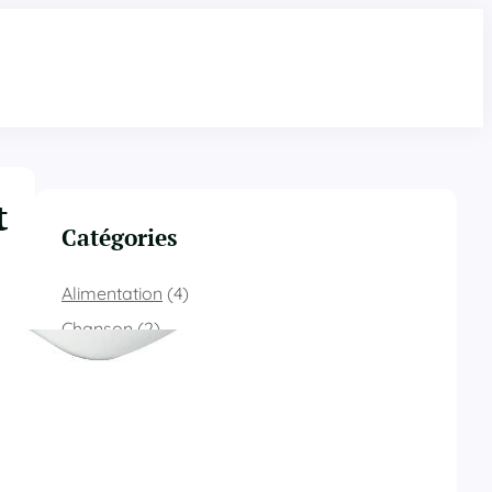
t
Catégories
Alimentation
(4)
Chanson
(2)
Écologie
(19)
Éducation
(8)
Évènement
(8)
Fabrication
(4)