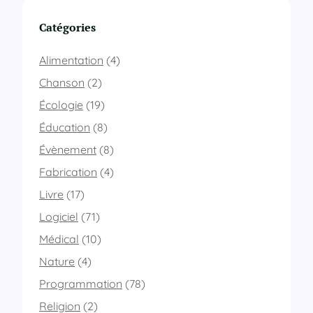
m
e
Catégories
s
s
Alimentation
(4)
e
e
Chanson
(2)
s
Écologie
(19)
t
d
Éducation
(8)
i
Évènement
(8)
t
e
Fabrication
(4)
!
Livre
(17)
Logiciel
(71)
Médical
(10)
Nature
(4)
Programmation
(78)
Religion
(2)