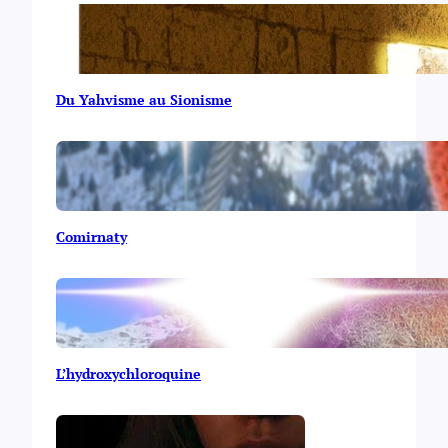
Du Yahvisme au Sionisme
Comirnaty
L’hydroxychloroquine