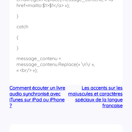
href=mailto:$1>$1</a> »);
}
catch
{
}
message_contenu =
message_contenu.Replace(« \n\r »,
« <br/> »);
Comment écouter un livre
Les accents sur les
audio synchronisé avec
majuscules et caractères
iTunes sur iPad ou iPhone
spéciaux de la langue
?
française