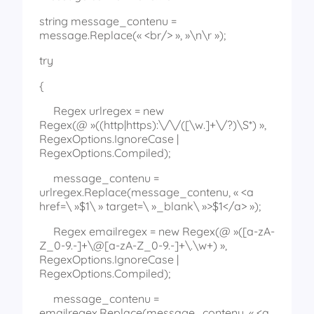
string message_contenu =
message.Replace(« <br/> », »\n\r »);
try
{
Regex urlregex = new
Regex(@ »((http|https):\/\/([\w.]+\/?)\S*) »,
RegexOptions.IgnoreCase |
RegexOptions.Compiled);
message_contenu =
urlregex.Replace(message_contenu, « <a
href=\ »$1\ » target=\ »_blank\ »>$1</a> »);
Regex emailregex = new Regex(@ »([a-zA-
Z_0-9.-]+\@[a-zA-Z_0-9.-]+\.\w+) »,
RegexOptions.IgnoreCase |
RegexOptions.Compiled);
message_contenu =
emailregex.Replace(message_contenu, « <a