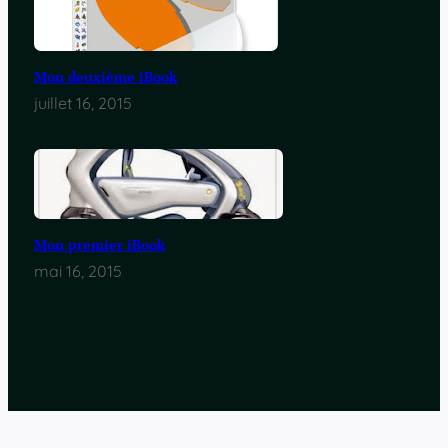
Mon deuxième iBook
juillet 16, 2015
Mon premier iBook
mai 16, 2015