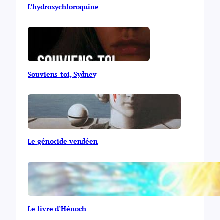
L’hydroxychloroquine
Souviens-toi, Sydney
Le génocide vendéen
Le livre d’Hénoch