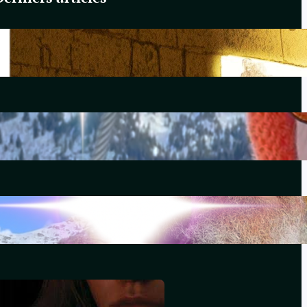
Du Yahvisme au Sionisme
juin 17, 2026
Comirnaty
mai 14, 2026
L’hydroxychloroquine
décembre 29, 2025
Souviens-toi, Sydney