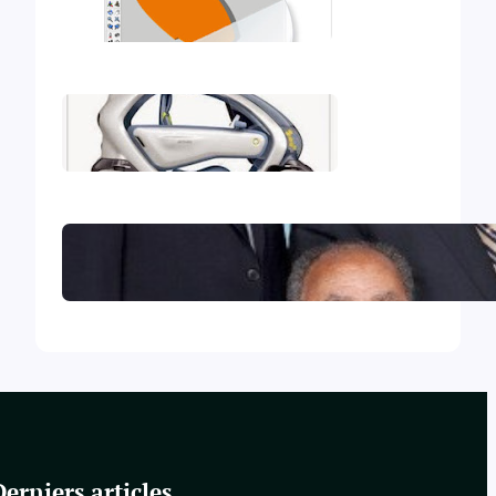
Mon deuxième iBook
Mon premier iBook
Le Collège central des Témoins
de Jéhovah excommunié !
Derniers articles