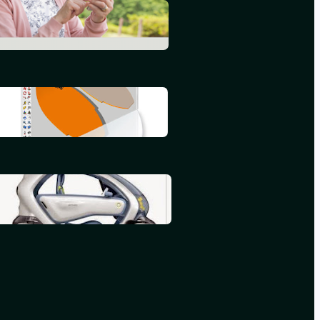
L’informatique en 2015
septembre 25, 2015
Mon deuxième iBook
juillet 16, 2015
Mon premier iBook
mai 16, 2015