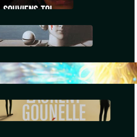
décembre 29, 2025
Le génocide vendéen
juillet 7, 2025
Le livre d’Hénoch
septembre 22, 2024
Le réveil – Laurent Gounelle
mars 17, 2024