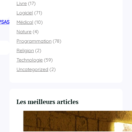
Livre
(17)
Logiciel
(71)
PSAS
Médical
(10)
Nature
(4)
Programmation
(78)
Religion
(2)
Technologie
(59)
Uncategorized
(2)
Les meilleurs articles
Du Yahvisme au Sionisme