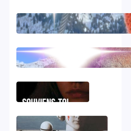
Comirnaty
L’hydroxychloroquine
Souviens-toi, Sydney
Le génocide vendéen