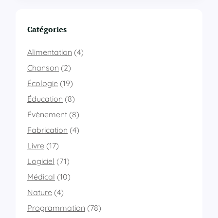
k
y
p
Catégories
e
n
Alimentation
(4)
e
m
Chanson
(2)
a
Écologie
(19)
r
c
Éducation
(8)
h
Évènement
(8)
e
p
Fabrication
(4)
l
u
Livre
(17)
s
Logiciel
(71)
,
p
Médical
(10)
r
Nature
(4)
o
b
Programmation
(78)
l