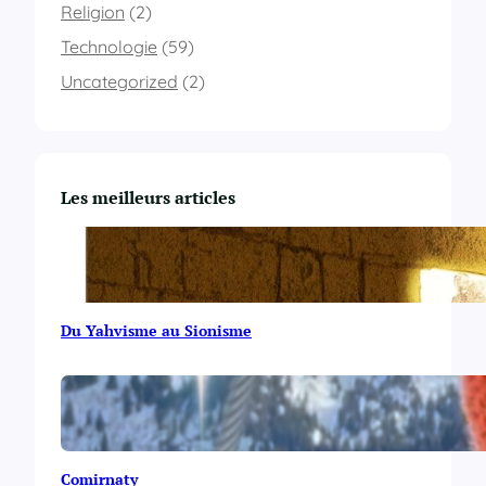
è
Religion
(2)
m
Technologie
(59)
e
d
Uncategorized
(2)
e
m
i
c
r
Les meilleurs articles
o
s
u
r
i
P
Du Yahvisme au Sionisme
a
d
Comirnaty