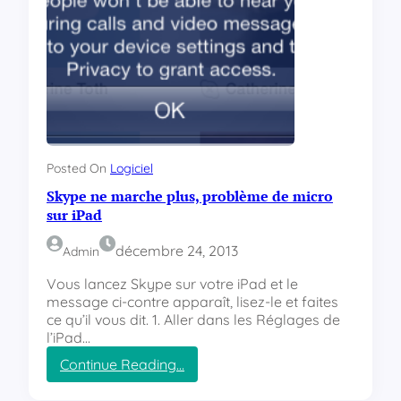
Posted On
Logiciel
Skype ne marche plus, problème de micro
sur iPad
décembre 24, 2013
Admin
Vous lancez Skype sur votre iPad et le
message ci-contre apparaît, lisez-le et faites
ce qu’il vous dit. 1. Aller dans les Réglages de
l’iPad…
Continue Reading…
:
S