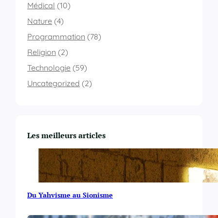
u
Médical
(10)
n
Nature
(4)
e
f
Programmation
(78)
f
e
Religion
(2)
t
Technologie
(59)
d
’
Uncategorized
(2)
o
m
b
r
e
Les meilleurs articles
(
o
m
b
r
a
Du Yahvisme au Sionisme
g
e
)