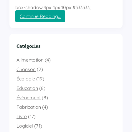
box-shadow:4px 4px 10px #333333;
Continue Reading…
:
C
o
d
e
Catégories
C
S
Alimentation
(4)
S
3
Chanson
(2)
p
Écologie
(19)
o
u
Éducation
(8)
r
Évènement
(8)
m
e
Fabrication
(4)
t
t
Livre
(17)
r
Logiciel
(71)
e